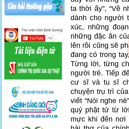
ta thời ấy”, “Về
dành cho người t
xúc, những đoạn
những đặc ân của 
lên rồi cũng sẽ ph
đang có trong tay
Từng lời, từng c
người trẻ. Tiếp 
cư sĩ và tu sĩ c
chuyện trụ trì c
viết “Nói nghe nè
quý phật tử từ l
mực khi đến nơi 
bài thơ của chín