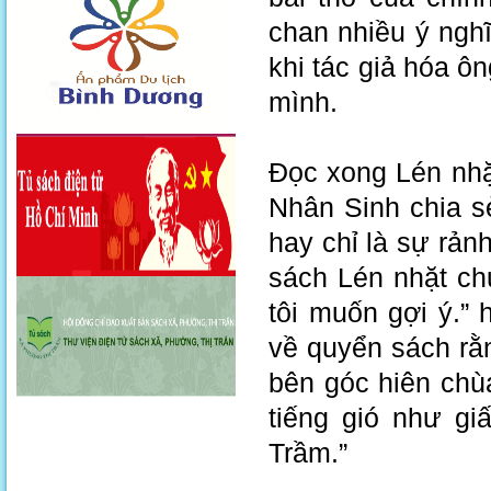
chan nhiều ý ngh
khi tác giả hóa ôn
mình.
Đọc xong Lén nhặ
Nhân Sinh chia s
hay chỉ là sự rản
sách Lén nhặt ch
tôi muốn gợi ý.”
về quyển sách rằn
bên góc hiên chù
tiếng gió như gi
Trầm.”