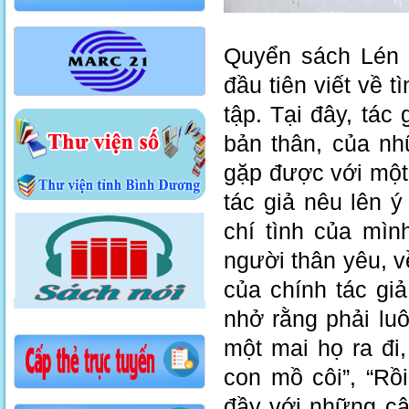
Quyển sách Lén 
đầu tiên viết về t
tập. Tại đây, tác
bản thân, của nh
gặp được với một 
tác giả nêu lên 
chí tình của mìn
người thân yêu, 
của chính tác giả
nhở rằng phải lu
một mai họ ra đi
con mồ côi”, “Rồ
đầy với những câu