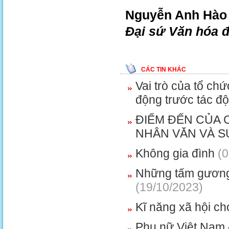
Nguyễn Anh Hào
Đại sứ Văn hóa 
CÁC TIN KHÁC
Vai trò của tổ ch
động trước tác đ
ĐIỂM ĐẾN CỦA 
NHÂN VĂN VÀ S
Không gia đình
(0
Những tấm gương 
(19/10/2023)
Kĩ năng xã hội ch
Phụ nữ Việt Nam