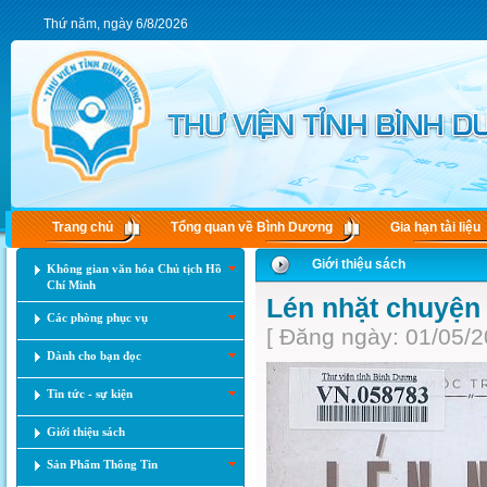
Thứ năm, ngày 6/8/2026
Trang chủ
Tổng quan về Bình Dương
Gia hạn tài liệu
Giới thiệu sách
Không gian văn hóa Chủ tịch Hồ
Chí Minh
Lén nhặt chuyện
Các phòng phục vụ
[ Đăng ngày: 01/05/2
Dành cho bạn đọc
Tin tức - sự kiện
Giới thiệu sách
Sản Phẩm Thông Tin