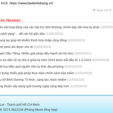
trích: https://www.baobinhduong.vn/
Quay trở về
CÁC TIN KHÁC
ảo sát hoạt động của các lớp học tình thương, nhóm dạy văn hóa tự phát
(23/05/20
à phê sáng”… để cán bộ gần dân
(14/05/2024)
ung tay giúp trẻ khiếm thính hòa nhập cộng đồng
(03/05/2024)
nh phúc khi được cho đi
(03/04/2024)
yện Dầu Tiếng: Nhiều giải pháp đẩy mạnh xã hội hóa
(03/04/2024)
ều tra dân số và nhà ở giữa kỳ năm 2024 được bắt đầu từ 1-4-2024
(02/04/2024)
át huy hiệu quả nguồn vốn ủy thác địa phương
(02/04/2024)
 trung nhiều giải pháp thực hiện chính sách bảo hiểm
(21/03/2024)
 nữ Bình Dương: Tri thức, sáng tạo, trách nhiệm
(11/03/2024)
ng thuận xây dựng quê hương ngày càng đẹp hơn
(11/03/2024)
 Lợi - Thành phố Hồ Chí Minh
5889 0274 3822234 (Phòng Mượn tổng hợp)