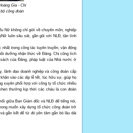
oàng Gia - Chi
 bộ công đoàn
u Nữ không chỉ giỏi về chuyên môn, nghiệp
ịNữ luôn sâu sát, gần gũi với NLĐ, tận tình
c nhất trong công tác tuyên truyền, vận động
 bồi dưỡng nhận thức về Đảng. Chị cũng tích
h sách của Đảng, pháp luật của Nhà nước ở
, lãnh đạo doanh nghiệp và công đoàn cấp
khăn vào các dịp lễ tết, lúc hữu sự, giúp họ
g xuyên phối hợp với công ty tổ chức nhiều
khen thưởng kịp thời các cháu là con đoàn
 nối giữa Ban Giám đốc và NLĐ để tiếng nói,
 mong muốn xây dựng tổ chức công đoàn trở
và gắn kết để từ đó yên tâm gắn bó lâu dài