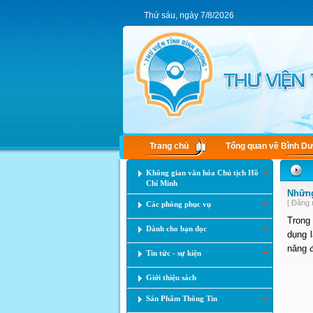
Thứ sáu, ngày 7/8/2026
Trang chủ
Tổng quan về Bình D
Không gian văn hóa Chủ tịch Hồ
Chí Minh
Những
[ Đăng 
Các phòng phục vụ
Trong 
Dành cho bạn đọc
dụng 
năng 
Tin tức - sự kiện
Giới thiệu sách
Sản Phẩm Thông Tin