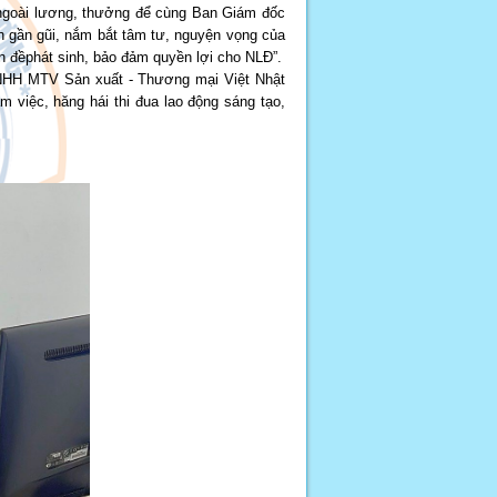
 ngoài lương, thưởng để cùng Ban Giám đốc
ôn gần gũi, nắm bắt tâm tư, nguyện vọng của
ấn đềphát sinh, bảo đảm quyền lợi cho NLĐ”.
TNHH MTV Sản xuất - Thương mại Việt Nhật
 việc, hăng hái thi đua lao động sáng tạo,