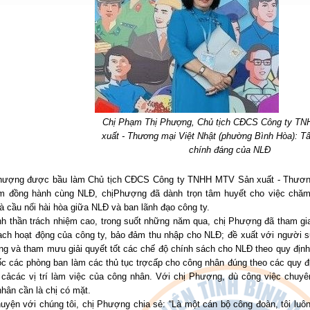
Chị Phạm Thị Phượng, Chủ tịch CĐCS Công ty T
xuất - Thương mại Việt Nhật (phường Bình Hòa): Tất
chính đáng của NLĐ
hượng được bầu làm Chủ tịch CĐCS Công ty TNHH MTV Sản xuất - Thương
m đồng hành cùng NLĐ, chịPhượng đã dành trọn tâm huyết cho việc chăm 
à cầu nối hài hòa giữa NLĐ và ban lãnh đạo công ty.
inh thần trách nhiệm cao, trong suốt những năm qua, chị Phượng đã tham g
ạch hoạt động của công ty, bảo đảm thu nhập cho NLĐ; đề xuất với người sử
ộng và tham mưu giải quyết tốt các chế độ chính sách cho NLĐ theo quy địn
c các phòng ban làm các thủ tục trợcấp cho công nhân đúng theo các quy đị
ất cảcác vị trí làm việc của công nhân. Với chị Phượng, dù công việc chuy
hân cần là chị có mặt.
uyện với chúng tôi, chị Phượng chia sẻ: “Là một cán bộ công đoàn, tôi luô