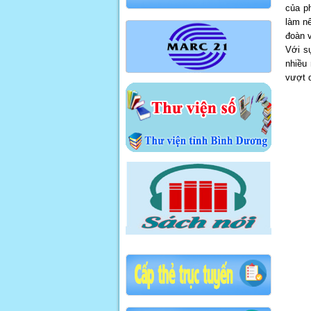
của p
làm nê
đoàn v
Với s
nhiều 
vượt 