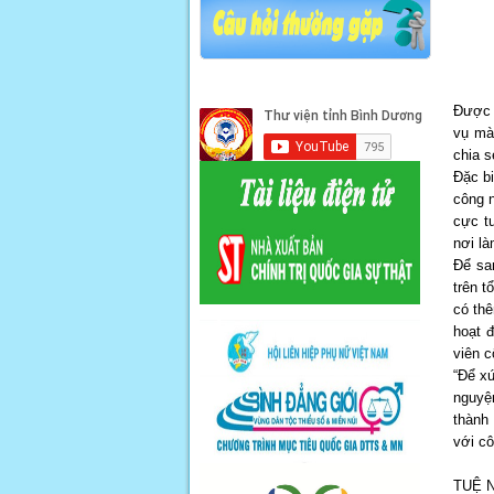
Được 
vụ mà 
chia s
Đặc bi
công n
cực t
nơi là
Để sa
trên t
có th
hoạt 
viên c
“Để xứ
nguyệ
thành
với cô
TUỆ 