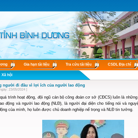
ương
Gia hạn tài liệu
Tra cứu tài liệu
CSDL Ðịa chí
Xã hội
 người đi đầu vì lợi ích của người lao động
ngày: 23/05/2024 ]
quá trình hoạt động, đội ngũ cán bộ công đoàn cơ sở (CĐCS) luôn là những 
lao động và người lao động (NLĐ), là người đại diện cho tiếng nói và ngu
động của mình, họ luôn được chủ doanh nghiệp nể trọng và NLĐ tin tưởng.