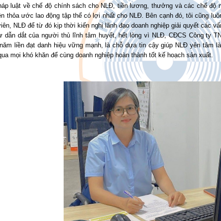
háp luật về chế độ chính sách cho NLĐ, tiền lương, thưởng và các chế độ
n thỏa ước lao động tập thể có lợi nhất cho NLĐ. Bên cạnh đó, tôi cũng lu
iên, NLĐ để từ đó kịp thời kiến nghị lãnh đạo doanh nghiệp giải quyết các v
ự dẫn dắt của người thủ lĩnh tâm huyết, hết lòng vì NLĐ, CĐCS Công ty 
năm liền đạt danh hiệu vững mạnh, là chỗ dựa tin cậy giúp NLĐ yên tâm làm
qua mọi khó khăn để cùng doanh nghiệp hoàn thành tốt kế hoạch sản xuất.