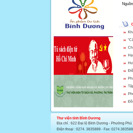
Nguồn 
Kh
“C
Ch
Hạ
Hu
Đi
Ph
Tập
Phụ
Đồ
Thư viện tỉnh Bình Dương
Địa chỉ : 622 Đại lộ Bình Dương - Phường Phú
Điện thoại : 0274. 3835889 - Fax: 0274.383