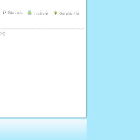
Đầu trang
In bài viết
Gửi phản hồi
24)