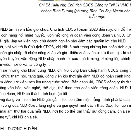
Chị Đỗ Hiếu Nữ, Chủ tịch CĐCS Công ty TNHH VMC H
nhánh Bình Dương (phường Bình Chuẩn): Người cán
mẫu mực
NLĐ tín nhiệm bầu giữ chức Chủ tịch CĐCS từnăm 2020 đến nay, chị Đỗ Hiế
còn năng nổ, nhiệt huyết, luôn hết lòng vì đoàn viên công đoàn và NLĐ. Ch
ẻ, giải đáp và kiến nghị chủ doanh nghiệp bảo đảm các quyền lợi cho NLĐ.
ệt, với vai trò là Chủ tịch CĐCS, chị Nữ là một trong những hạt nhân tích cự
hân gia nhập tổ chức công đoàn và giới thiệu đoàn viên ưu tú tham gia lớp
uyên truyền, vận động NLĐ chấp hành tốt các chủ trương, đường lối, chín
m việc, nơi ở và tại công ty…
n sẻ những khó khăn cùng NLĐ, chị Nữ cùng Ban Chấp hành CĐCS công ty
ổ chức thăm hỏi, tặng quà, động viên kịp thời gia đình NLĐ có hoàn cảnh khó 
êm động lực để vươn lên trong cuộc sống. Bên cạnh đó, CĐCS công ty thườn
động văn hóa, văn nghệ, thể dục, thể thao cho đoàn viên công đoàn, NLĐ, 
ông đoàn, NLĐ có thành tích học tập tốt…
ng đáng với niềm tin NLĐ gửi gắm, tôi luôn tâm niệm rằng mình phải là cầu
n vọng của NLĐ được lắng nghe và giải quyết một cách thấu đáo. Tôi luôn
 mái ấm thứ hai của mỗi NLĐ, nơi họ có thể tìm thấy sự đồng cảm, chia sẻ 
ng ty”, chị Nữ chia sẻ.
NHI - DƯƠNG HUYỀN