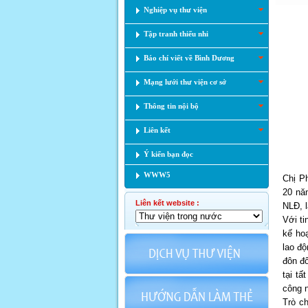
Nghiệp vụ thư viện
Tập tranh thiếu nhi
Báo chí viết về Bình Dương
Mạng lưới thư viện cơ sở
Thông tin nội bộ
Liên kết
Ý kiến bạn đọc
WWW5
Chị P
20 nă
Liên kết website :
NLĐ, l
Với t
kế ho
lao đ
đôn đố
tại t
công n
Trò ch