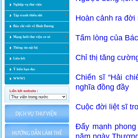
Nghiệp vụ thư viện
Tập tranh thiếu nhi
Hoàn cảnh ra đời 
Báo chí viết về Bình Dương
Tấm lòng của Bác 
Mạng lưới thư viện cơ sở
Thông tin nội bộ
Chỉ thị tăng cườ
Liên kết
Ý kiến bạn đọc
Chiến sĩ “Hải ch
WWW5
nghĩa đồng đầy
Liên kết website :
Cuộc đời liệt sĩ t
Đẩy mạnh phong t
năm ngày Thương b