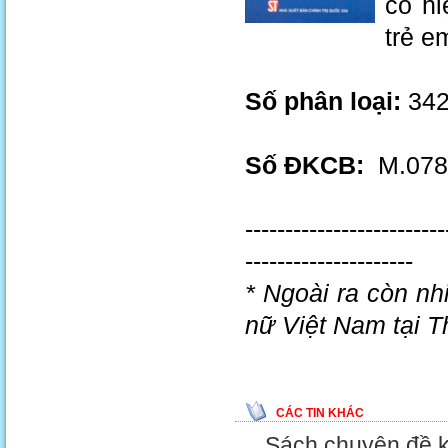
có hi
trẻ e
Số phân loại:
342
Số ĐKCB:
M.0785
-------------------------
---------------------
* Ngoài ra còn nh
nữ Việt Nam tại T
CÁC TIN KHÁC
Sách chuyên đề 