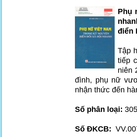
Phụ 
nhan
điển 
Tập h
tiếp 
niên 
đình, phụ nữ vươ
nhận thức đến hà
Số phân loại:
305
Số ĐKCB:
VV.00