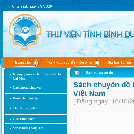
Chủ nhật, ngày 9/8/2026
Trang chủ
Tổng quan về Bình Dương
Gia hạn tài liệu
Sách chuyên đề
Không gian văn hóa Chủ tịch Hồ
Chí Minh
Sách chuyên đề k
Các phòng phục vụ
Việt Nam
Dành cho bạn đọc
[ Đăng ngày: 16/10/2
Tin tức - sự kiện
Giới thiệu sách
Sản Phẩm Thông Tin