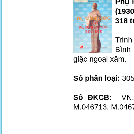
Phụ 
(1930
318 t
Trình
Bình
giặc ngoại xâm.
Số phân loại:
305
Số ĐKCB:
VN.00
M.046713, M.046