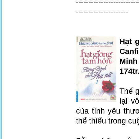
-------------------------
---------------------
Hạt 
Canfi
Minh
174tr
Thế g
lại v
của tình yêu thư
thể thiếu trong cu