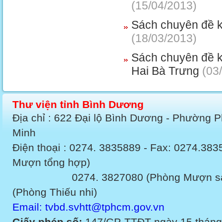
(15/04/2013)
Sách chuyên đề k
(18/03/2013)
Sách chuyên đề k
Hai Bà Trưng
(03/
Thư viện tỉnh Bình Dương
Địa chỉ : 622 Đại lộ Bình Dương - Phường 
Minh
Điện thoại : 0274. 3835889 - Fax: 0274.3
Mượn tổng hợp)
0274. 3827080 (Phòng Mượn sách v
(Phòng Thiếu nhi)
Email: tvbd.svhtt@tphcm.gov.vn
Giấy phép số:
147/GP-TTĐT ngày 15 tháng