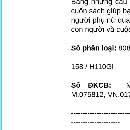
Bằng những câu c
cuốn sách giúp b
người phụ nữ qua
con người và cuộ
Số phân loại:
808
158 / H110GI
Số ĐKCB:
M.07
M.075812, VN.01
-------------------------
---------------------