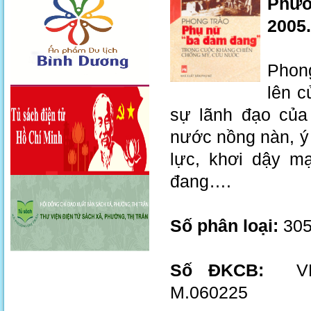
Phươ
2005.
Phong
lên c
sự lãnh đạo của
nước nồng nàn, ý 
lực, khơi dậy m
đang….
Số phân loại:
305
Số ĐKCB:
VN.0
M.060225