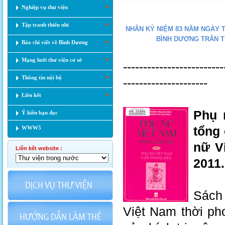
Nghiệp vụ thư viện
Tập tranh thiếu nhi
NHÂN KỶ NIỆM 83 NĂM NGÀY TH
BÌNH DƯƠNG TRÂN T
Báo chí viết về Bình Dương
Mạng lưới thư viện cơ sở
-------------------------
Thông tin nội bộ
---------------------
Liên kết
Phụ 
Ý kiến bạn đọc
tổng 
WWW5
nữ V
Liên kết website :
2011.
Sách 
Việt Nam thời pho