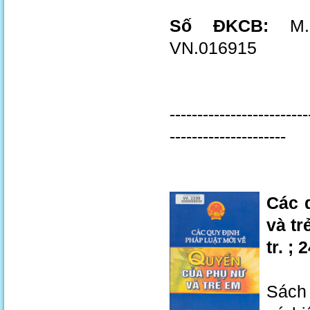
Số ĐKCB:
M.0
VN.016915
-------------------------
---------------------
Các 
và tr
tr. ;
Sách