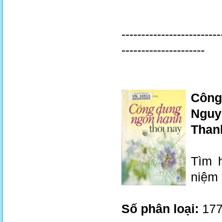
-------------------------
---------------------
Công
Nguy
Thanh
Tìm h
niệm 
Số phân loại:
177