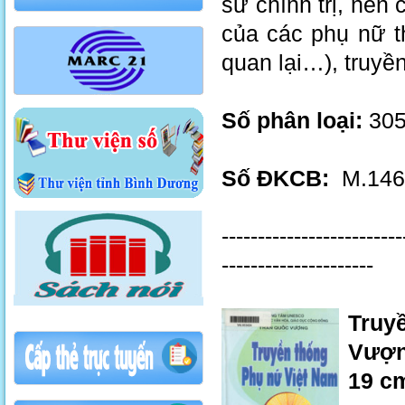
sử chính trị, nên 
của các phụ nữ t
quan lại…), truyề
Số phân loại:
305
Số ĐKCB:
M.1466
-------------------------
---------------------
Truy
Vượng
19 c