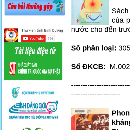
Sách
của 
nước cho đến trướ
Số phân loại:
305
Số ĐKCB:
M.0021
-------------------------
---------------------
Phon
khán