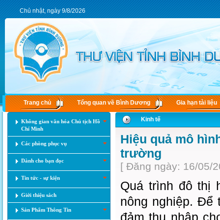
Chủ nhật, ngày 9/8/2026
Trang chủ
Tổng quan về Bình Dương
Gia hạn tài liệu
Kinh tế
Không gian văn hóa Chủ tịch Hồ
Chí Minh
Hiệu quả mô hình
Các phòng phục vụ
trường
Dành cho bạn đọc
[ Đăng ngày: 16/05/2
Tin tức - sự kiện
Quá trình đô thị
Giới thiệu sách
nông nghiệp. Để t
Sản Phẩm Thông Tin
đảm thu nhập cho