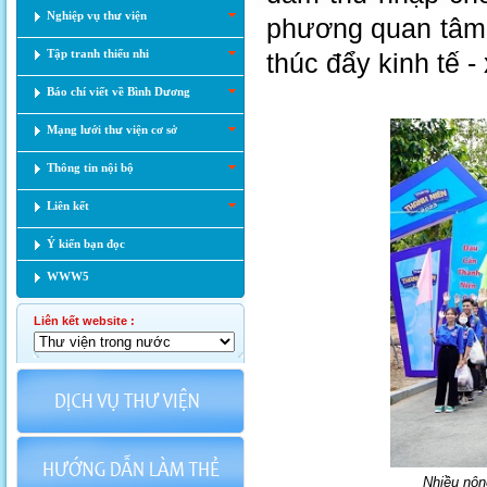
Nghiệp vụ thư viện
phương quan tâm 
Tập tranh thiếu nhi
thúc đẩy kinh tế -
Báo chí viết về Bình Dương
Mạng lưới thư viện cơ sở
Thông tin nội bộ
Liên kết
Ý kiến bạn đọc
WWW5
Liên kết website :
Nhiều nông