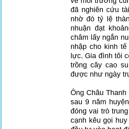
về môi trường cũn
đã nghiên cứu tà
nhờ đó tỷ lệ thà
nhuận đạt khoản
châm lấy ngắn nuô
nhập cho kinh tế
lực. Gia đình tôi
trồng cây cao s
được như ngày tr
Ông Châu Thanh B
sau 9 năm huyện 
đóng vai trò trun
cạnh kêu gọi huy