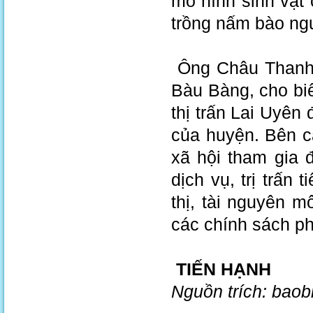
mô hình sinh vật 
trồng nấm bào ngư
Ông Châu Thanh B
Bàu Bàng, cho bi
thị trấn Lai Uyên 
của huyện. Bên c
xã hội tham gia 
dịch vụ, trị trấn
thị, tài nguyên m
các chính sách phá
TIẾN HẠNH
Nguồn trích: bao