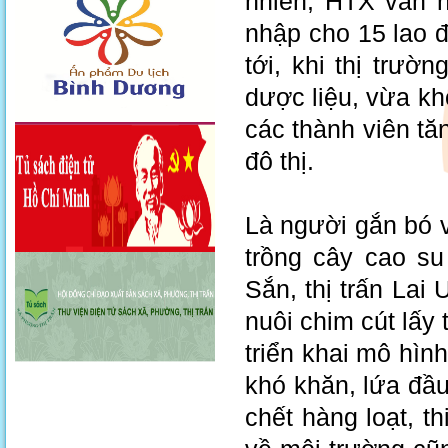
nhiên, HTX vẫn n
nhập cho 15 lao 
tới, khi thị trườ
dược liệu, vừa kh
các thành viên t
đô thị.
Là người gắn bó v
trồng cây cao s
Sắn, thị trấn La
nuôi chim cút lấy
triển khai mô hìn
khó khăn, lứa đầu 
chết hàng loạt, t