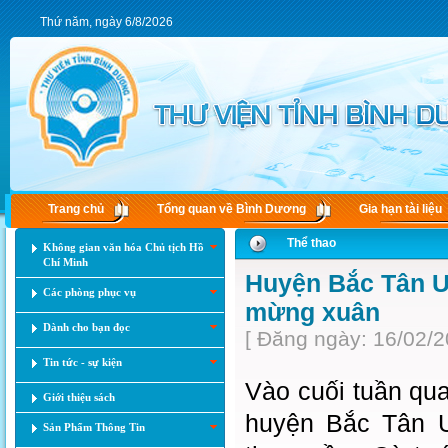
Thứ năm, ngày 6/8/2026
Trang chủ
Tổng quan về Bình Dương
Gia hạn tài liệu
Thể thao
Không gian văn hóa Chủ tịch Hồ
Chí Minh
Huyện Bắc Tân Uy
Các phòng phục vụ
mừng xuân
Dành cho bạn đọc
[ Đăng ngày: 16/02/2
Tin tức - sự kiện
Vào cuối tuần qu
Giới thiệu sách
huyện Bắc Tân U
Sản Phẩm Thông Tin