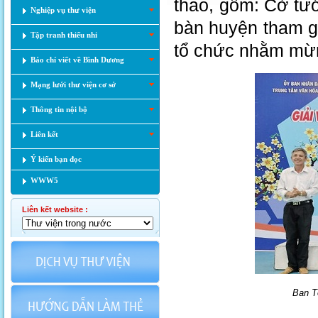
thao, gồm: Cờ tư
Nghiệp vụ thư viện
bàn huyện tham gi
Tập tranh thiếu nhi
tổ chức nhằm mừ
Báo chí viết về Bình Dương
Mạng lưới thư viện cơ sở
Thông tin nội bộ
Liên kết
Ý kiến bạn đọc
WWW5
Liên kết website :
Ban T