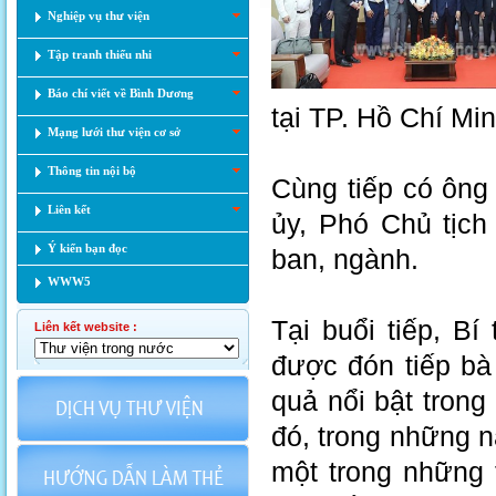
Nghiệp vụ thư viện
Tập tranh thiếu nhi
Báo chí viết về Bình Dương
tại TP. Hồ Chí Mi
Mạng lưới thư viện cơ sở
Thông tin nội bộ
Cùng tiếp có ông
Liên kết
ủy, Phó Chủ tịch
Ý kiến bạn đọc
ban, ngành.
WWW5
Tại buổi tiếp, B
Liên kết website :
được đón tiếp bà
quả nổi bật trong
đó, trong những 
một trong những 