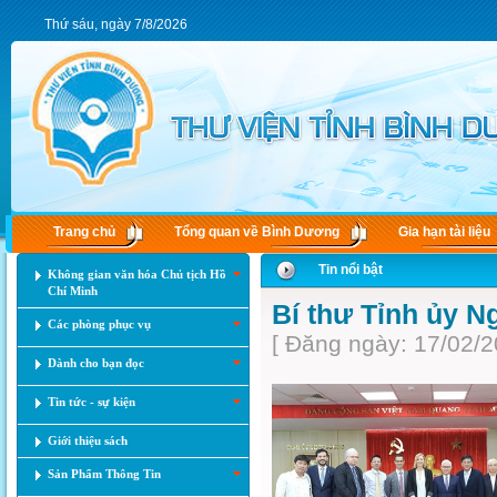
Thứ sáu, ngày 7/8/2026
Trang chủ
Tổng quan về Bình Dương
Gia hạn tài liệu
Tin nổi bật
Không gian văn hóa Chủ tịch Hồ
Chí Minh
Bí thư Tỉnh ủy N
Các phòng phục vụ
[ Đăng ngày: 17/02/2
Dành cho bạn đọc
Tin tức - sự kiện
Giới thiệu sách
Sản Phẩm Thông Tin