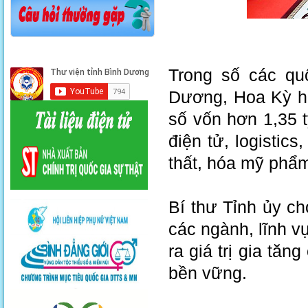
Trong số các qu
Dương, Hoa Kỳ hi
số vốn hơn 1,35 t
điện tử, logistics
thất, hóa mỹ phẩ
Bí thư Tỉnh ủy ch
các ngành, lĩnh v
ra giá trị gia tă
bền vững.