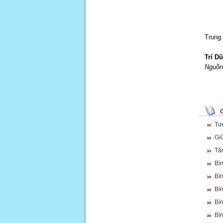
Trung 
Trí D
Nguồn 
Tư
Giữ
Tă
Bìn
Bì
Bì
Bì
Bìn