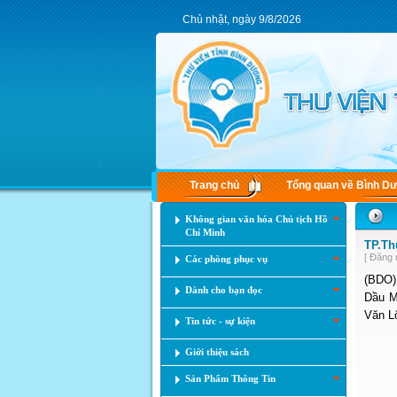
Chủ nhật, ngày 9/8/2026
Trang chủ
Tổng quan về Bình D
Không gian văn hóa Chủ tịch Hồ
Chí Minh
TP.Th
[ Đăng 
Các phòng phục vụ
(BDO)
Dành cho bạn đọc
Dầu M
Văn L
Tin tức - sự kiện
Giới thiệu sách
Sản Phẩm Thông Tin