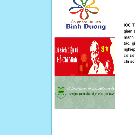
IOC T
giám s
mạnh c
tác, 
nghiệp
cơ sở 
chỉ số