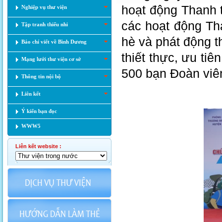
hoạt động Thanh 
Nghiệp vụ thư viện
các hoạt động Th
Tập tranh thiếu nhi
hè và phát động t
Báo chí viết về Bình Dương
thiết thực, ưu ti
Mạng lưới thư viện cơ sở
500 bạn Đoàn viên
Thông tin nội bộ
Liên kết
Ý kiến bạn đọc
WWW5
Liên kết website :