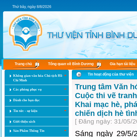
Thứ bảy, ngày 8/8/2026
Trang chủ
Tổng quan về Bình Dương
Gia hạn tài liệu
Tin hoạt động của thư viện
Không gian văn hóa Chủ tịch Hồ
Chí Minh
Trung tâm Văn h
Các phòng phục vụ
Cuộc thi vẽ tran
Dành cho bạn đọc
Khai mạc hè, phá
Tin tức - sự kiện
chiến dịch hè tì
[ Đăng ngày: 31/05/2
Giới thiệu sách
Sản Phẩm Thông Tin
Sáng ngày 29/5/