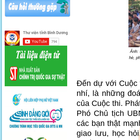
Ảnh: 
hè, ph
Đến dự với Cuộc 
nhí, là những đo
của Cuộc thi. Phá
Phó Chủ tịch UB
các bạn thật mạnh
giao lưu, học hỏ