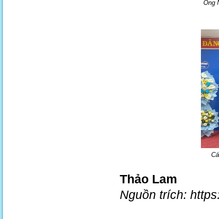
Ông N
Cá
Thảo Lam
Nguồn trích: http