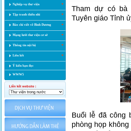
Nghiệp vụ thư viện
Tham dự có bà 
Tập tranh thiếu nhi
Tuyên giáo Tỉnh ủ
Báo chí viết về Bình Dương
Mạng lưới thư viện cơ sở
Thông tin nội bộ
Liên kết
Ý kiến bạn đọc
WWW5
Liên kết website :
Buổi lễ đã công 
phòng họp không g