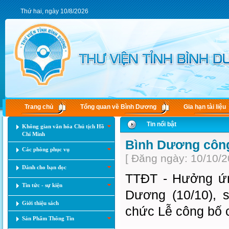
Thứ hai, ngày 10/8/2026
Trang chủ
Tổng quan về Bình Dương
Gia hạn tài liệu
Tin nổi bật
Không gian văn hóa Chủ tịch Hồ
Chí Minh
Bình Dương công
Các phòng phục vụ
[ Đăng ngày: 10/10/2
Dành cho bạn đọc
TTĐT - Hưởng ứn
Tin tức - sự kiện
Dương (10/10), 
Giới thiệu sách
chức Lễ công bố c
Sản Phẩm Thông Tin