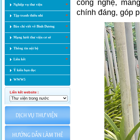
công nghệ, mang 
Nghiệp vụ thư viện
chính đáng, góp 
Tập tranh thiếu nhi
Báo chí viết về Bình Dương
Mạng lưới thư viện cơ sở
Thông tin nội bộ
Liên kết
Ý kiến bạn đọc
WWW5
Liên kết website :