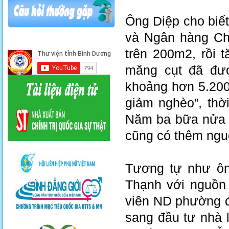
Ông Diệp cho biết
và Ngân hàng Chí
trên 200m2, rồi 
măng cụt đã đượ
khoảng hơn 5.200 c
giảm nghèo”, thờ
Năm ba bữa nửa t
cũng có thêm nguồ
Tương tự như ôn
Thạnh với nguồn 
viên ND phường đ
sang đầu tư nhà 