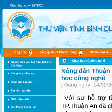
Chủ nhật, ngày 9/8/2026
Trang chủ
Tổng quan về Bình Dương
Gia hạn tài liệu
Khoa học và công nghệ
Không gian văn hóa Chủ tịch Hồ
Chí Minh
Nông dân Thuận 
Các phòng phục vụ
học công nghệ
Dành cho bạn đọc
[ Đăng ngày: 14/02/2
Tin tức - sự kiện
Với sự hỗ trợ t
Giới thiệu sách
TP.Thuận An đã c
Sản Phẩm Thông Tin