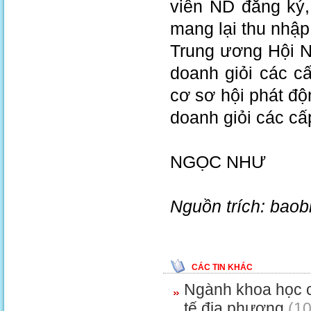
viên ND đăng ký,
mang lại thu nhập
Trung ương Hội N
doanh giỏi các c
cơ sơ hội phát độ
doanh giỏi các c
NGỌC NHƯ
Nguồn trích: bao
CÁC TIN KHÁC
Ngành khoa học cô
tế địa phương
(10