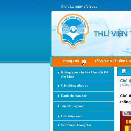
Thứ bảy, ngày 8/8/2026
Trang chủ
Tổng quan về Bình D
Không gian văn hóa Chủ tịch Hồ
Chí Minh
Chủ t
[ Đăng 
Các phòng phục vụ
Dành cho bạn đọc
Chủ t
thống.
Tin tức - sự kiện
Giới thiệu sách
Sản Phẩm Thông Tin