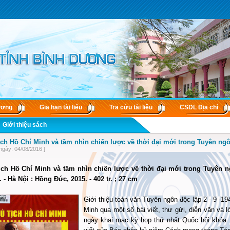
ương
Gia hạn tài liệu
Tra cứu tài liệu
CSDL Ðịa chí
Giới thiệu sách
ịch Hồ Chí Minh và tầm nhìn chiến lược về thời đại mới trong Tuyên ng
ngày: 04/08/2016 ]
ịch Hồ Chí Minh và tầm nhìn chiến lược về thời đại mới trong Tuyên 
 - Hà Nội : Hồng Đức, 2015. - 402 tr. ; 27 cm
Giới thiệu toàn văn Tuyên ngôn độc lập 2 - 9 -1
Minh qua một số bài viết, thư gửi, diễn văn và 
ngày khai mạc kỳ họp thứ nhất Quốc hội khóa I;