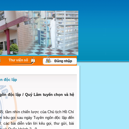
Thư viện số
Đăng nhập
ôn độc lập
ngôn độc lập / Quý Lâm tuyển chọn và hệ
945; tầm nhìn chiến lược của Chủ tịch Hồ Chí
lời kêu gọi sau ngày Tuyên ngôn độc lập đến
 các bài diễn văn lời kêu gọi, thư gửi, bài