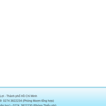
 Lợi - Thành phố Hồ Chí Minh
5889 0274 3822234 (Phòng Mượn tổng hợp)
c) - 0274. 3822230 (Phòng Thiếu nhi)