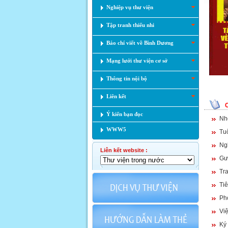
Nghiệp vụ thư viện
Tập tranh thiếu nhi
Báo chí viết về Bình Dương
Mạng lưới thư viện cơ sở
Thông tin nội bộ
Liên kết
Ý kiến bạn đọc
Nh
WWW5
Tu
Ng
Liên kết website :
Gư
Tr
Tiê
Ph
Việ
Ký