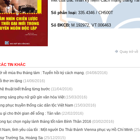
viết của Bác nhân kỷ niệm Cách mạng tháng Tám
Số phân loại:
335.4346 / CH500T
Số ĐKCB:
M.192972, VT.006463
Quay trở về
CÁC TIN KHÁC
ớ về mùa thu tháng tám : Tuyển hồi ký cách mạng.
(04/08/2016)
ổi thơ im lặng
(14/06/2016)
hệ thuật biết thắng từng bước
(11/04/2016)
ơng sáng phụ nữ giữ gìn văn hóa Việt
(15/03/2016)
ang phục truyền thống các dân tộc Việt Nam
(15/03/2016)
u gì cho thời gian để sống : Tản văn
(22/02/2016)
ong tục chọn ngày lành tháng tốt năm Bính Thân 2016
(03/02/2016)
t Nam, tình yêu của tôi : Một người Do Thái thành Vienna phục vụ Hồ Chí Minh
(25
 sự Trường Sa, Hoàng Sa
(25/12/2015)