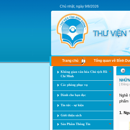
Chủ nhật, ngày 9/8/2026
Trang chủ
Tổng quan về Bình D
Không gian văn hóa Chủ tịch Hồ
Chí Minh
NHỮN
[ Đăng 
Các phòng phục vụ
Dành cho bạn đọc
Nghề t
phẩm h
Tin tức - sự kiện
1. Ng
Giới thiệu sách
Sản Phẩm Thông Tin