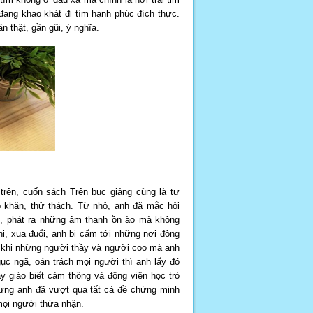
đang khao khát đi tìm hạnh phúc đích thực.
n thật, gần gũi, ý nghĩa.
trên, cuốn sách Trên bục giảng cũng là tự
ó khăn, thử thách. Từ nhỏ, anh đã mắc hội
t, phát ra những âm thanh ồn ào mà không
hị, xua đuổi, anh bị cấm tới những nơi đông
n khi những người thầy và người coo mà anh
gục ngã, oán trách mọi người thì anh lấy đó
y giáo biết cảm thông và động viên học trò
hưng anh đã vượt qua tất cả đề chứng minh
mọi người thừa nhận.