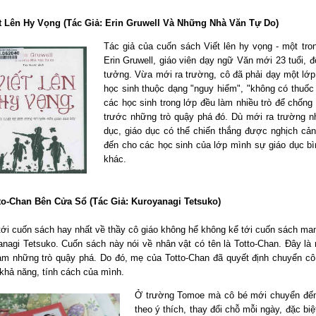
ết Lên Hy Vọng (Tác Giả: Erin Gruwell Và Những Nhà Văn Tự Do)
Tác giả của cuốn sách Viết lên hy vọng - một tro
Erin Gruwell, giáo viên dạy ngữ Văn mới 23 tuổi, độ
tưởng. Vừa mới ra trường, cô đã phải dạy một lớp h
học sinh thuộc dạng "nguy hiểm", "không có thuốc 
các học sinh trong lớp đều làm nhiều trò để chống
trước những trò quậy phá đó. Dù mới ra trường 
dục, giáo dục có thể chiến thắng được nghịch cản
đến cho các học sinh của lớp mình sự giáo dục bì
khác.
tto-Chan Bên Cửa Sổ (Tác Giả: Kuroyanagi Tetsuko)
ới cuốn sách hay nhất về thầy cô giáo không hể không kể tới cuốn sách man
nagi Tetsuko. Cuốn sách này nói về nhân vật có tên là Totto-Chan. Đây là 
làm những trò quậy phá. Do đó, mẹ của Totto-Chan đã quyết định chuyển cô
khả năng, tính cách của mình.
Ở trường Tomoe mà cô bé mới chuyển đến 
theo ý thích, thay đổi chỗ mỗi ngày, đặc biệ