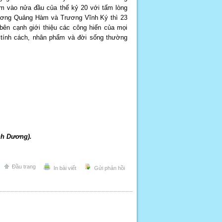
am vào nửa đầu của thế kỷ 20 với tấm lòng
Dương Quảng Hàm và Trương Vĩnh Ký thì 23
bên cạnh giới thiệu các công hiến của mọi
về tính cách, nhân phẩm và đời sống thường
nh Dương).
Đầu trang
In bài viết
Gửi phản hồi