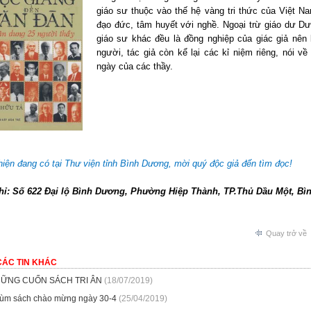
giáo sư thuộc vào thế hệ vàng tri thức của Việt N
đạo đức, tâm huyết với nghề. Ngoại trừ giáo dư 
giáo sư khác đều là đồng nghiệp của giác giả nên 
người, tác giả còn kể lại các kỉ niệm riêng, nói 
ngày của các thầy.
iện đang có tại Thư viện tỉnh Bình Dương, mời quý độc giả đến tìm đọc!
chỉ: Số 622 Đại lộ Bình Dương, Phường Hiệp Thành, TP.Thủ Dầu Một, Bì
Quay trở về
CÁC TIN KHÁC
ỮNG CUỐN SÁCH TRI ÂN
(18/07/2019)
ùm sách chào mừng ngày 30-4
(25/04/2019)