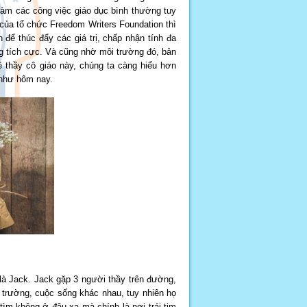
làm các công việc giáo dục bình thường tuy
c của tổ chức Freedom Writers Foundation thì
 để thúc đẩy các giá trị, chấp nhận tính đa
ng tích cực. Và cũng nhờ môi trường đó, bản
ề thầy cô giáo này, chúng ta càng hiểu hơn
 như hôm nay.
là Jack. Jack gặp 3 người thầy trên đường,
 trường, cuộc sống khác nhau, tuy nhiên họ
ìm không ở đâu xa mà chính là nơi trái tim