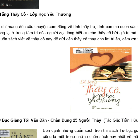
 Tặng Thầy Cô - Lớp Học Yêu Thương
 chỉ mang đến câu chuyện cảm động về tình thầy trò, tình bạn mà cuốn sác
ng lại ở trong tâm trí của người đọc lòng biết ơn các thầy cô bởi giá trị mà
uốn sách viết về thầy cô này để gửi đến thầy cô thay cho lời tri ân, cảm ơn 
ừ Bục Giảng Tới Văn Đàn - Chân Dung 25 Người Thầy
(Tác Giả: Trần Hữu
Bên cạnh những cuốn sách trên thì sách Từ bục gi
cũng là một trong những cuốn sách hay nhất về th