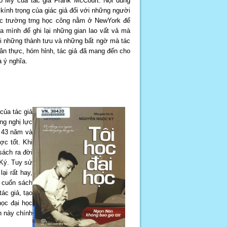
o Mỹ của tác giả Frank McCourt. Nội dung
 kính trọng của giác giả đối với những người
ác trường trng học công nằm ở NewYork để
a mình để ghi lại những gian lao vất vả mà
nói những thành tưu và những bất ngờ mà tác
chân thực, hóm hỉnh, tác giả đã mang đến cho
 ý nghĩa.
của tác giả
ng nghị lực
n 43 năm và
ợc tốt. Khi
sách ra đời
 Ký. Tuy sử
ại rất hay,
 cuốn sách
ác giả, tạo
học đại học
h này chính