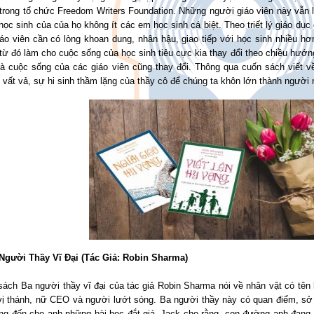
 trong tổ chức Freedom Writers Foundation. Những người giáo viên này vẫn 
học sinh của của họ không ít các em học sinh cá biệt. Theo triết lý giáo dụ
áo viên cần có lòng khoan dung, nhân hậu, giao tiếp với học sinh nhiều hơn
từ đó làm cho cuộc sống của học sinh tiêu cực kia thay đổi theo chiều hướ
và cuộc sống của các giáo viên cũng thay đổi. Thông qua cuốn sách viết v
vất vả, sự hi sinh thầm lặng của thầy cô để chúng ta khôn lớn thành người
 Người Thầy Vĩ Đại (Tác Giả: Robin Sharma)
ách Ba người thầy vĩ đại của tác giả Robin Sharma nói về nhân vật có tên 
 vị thánh, nữ CEO và người lướt sóng. Ba người thầy này có quan điểm, sở
ng đến cho anh những bài học đắt giá. Jack cho rằng, con đường anh đang t