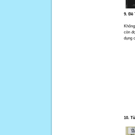
9. Đề
Không
còn đọ
dụng c
10. T