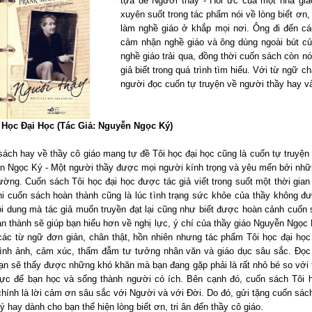
tựa đề Người thầy - Hồi ức của một nhà giá
xuyên suốt trong tác phẩm nói về lòng biết ơn,
làm nghề giáo ở khắp mọi nơi. Ông đi đến c
cảm nhận nghề giáo và ông dùng ngoài bút củ
nghề giáo trải qua, đồng thời cuốn sách còn 
giả biết trong quá trình tìm hiểu. Với từ ngữ 
người đọc cuốn tự truyện về người thầy hay và
i Học Đại Học (Tác Giả: Nguyễn Ngọc Ký)
ách hay về thầy cô giáo mang tự đề Tôi học đại học cũng là cuốn tự truyện 
n Ngọc Ký - Một người thầy được mọi người kính trọng và yêu mến bởi nhữ
ường. Cuốn sách Tôi học đại học được tác giả viết trong suốt một thời gia
hi cuốn sách hoàn thành cũng là lúc tình trạng sức khỏe của thầy không đư
ội dung mà tác giả muốn truyền đạt lại cũng như biết được hoàn cảnh cuốn 
n thành sẽ giúp bạn hiểu hơn về nghị lực, ý chí của thầy giáo Nguyễn Ngọc
ác từ ngữ đơn giản, chân thật, hồn nhiên nhưng tác phẩm Tôi học đại học l
hình ảnh, cảm xúc, thấm đẫm tư tưởng nhân văn và giáo dục sâu sắc. Đọc
ạn sẽ thấy được những khó khăn mà bạn đang gặp phải là rất nhỏ bé so với t
lực để bạn học và sống thành người có ích. Bên cạnh đó, cuốn sách Tôi 
hính là lời cảm ơn sâu sắc với Người và với Đời. Do đó, gửi tặng cuốn sác
 ý hay dành cho bạn thể hiện lòng biết ơn, tri ân đến thầy cô giáo.