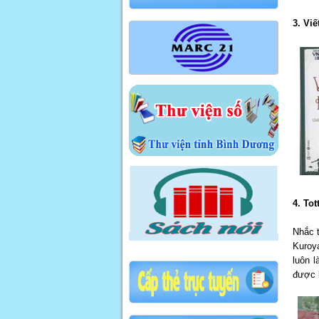
3. Vi
4. To
Nhắc t
Kuroya
luôn 
được 