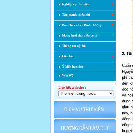
Nghiệp vụ thư viện
Tập tranh thiếu nhi
Báo chí viết về Bình Dương
Mạng lưới thư viện cơ sở
Thông tin nội bộ
2. Tô
Liên kết
Cuốn s
Ý kiến bạn đọc
Nguyễ
WWW5
phi th
đến k
Liên kết website :
đọc n
và hoà
dụng c
giàu 
này, b
động 
cũng c
là gợi