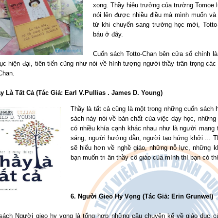
xong. Thầy hiệu trưởng của trường Tomoe l
nói lên được nhiều điều mà mình muốn và 
từ khi chuyển sang trường học mới, Totto
báu ở đây.
Cuốn sách Totto-Chan bên cửa sổ chính là
ục hiện đại, tiên tiến cũng như nói về hình tượng người thầy trân trọng các
Chan.
ầy Là Tất Cả (Tác Giả: Earl V.Pullias . James D. Young)
Thầy là tất cả cũng là một trong những cuốn sách 
sách này nói về bản chất của việc dạy học, những
có nhiều khía cạnh khác nhau như là người mang t
sáng, người hướng dẫn, người tạo hứng khởi ... T
sẽ hiểu hơn về nghề giáo, những nỗ lực, những kh
bạn muốn tri ân thầy cô giáo của mình thì bạn có th
6. Người Gieo Hy Vọng (Tác Giả: Erin Grunwel)
sách Người gieo hy vọng là tổng hợp những câu chuyện kể về giáo dục của