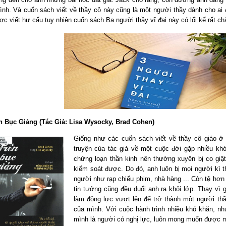
ình. Và cuốn sách viết về thầy cô này cũng là một người thầy dành cho ai 
c viết hư cấu tuy nhiên cuốn sách Ba người thầy vĩ đại này có lối kể rất châ
ên Bục Giảng (Tác Giả: Lisa Wysocky, Brad Cohen)
Giống như các cuốn sách viết về thầy cô giáo ở 
truyện của tác giả về một cuộc đời gặp nhiều kh
chứng loạn thần kinh nên thường xuyên bị co giậ
kiểm soát được. Do đó, anh luôn bị mọi người kì t
người như rạp chiếu phim, nhà hàng ... Còn tệ hơ
tin tưởng cũng đều duổi anh ra khỏi lớp. Thay vì 
làm động lực vượt lên để trở thành một người thầ
của mình. Với cuộc hành trình nhiều khó khăn, n
mình là người có nghị lực, luôn mong muốn được 