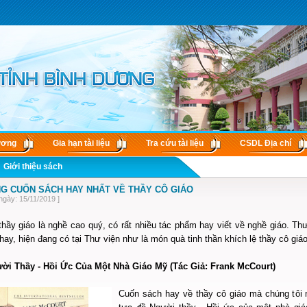
ương
Gia hạn tài liệu
Tra cứu tài liệu
CSDL Ðịa chí
Giới thiệu sách
G CUỐN SÁCH HAY NHẤT VỀ THẦY CÔ GIÁO
ngày: 15/11/2019 ]
hầy giáo là nghề cao quý, có rất nhiều tác phẩm hay viết về nghề giáo. Th
ay, hiện đang có tại Thư viện như là món quà tinh thần khích lệ thầy cô gi
ười Thầy - Hồi Ức Của Một Nhà Giáo Mỹ (Tác Giả: Frank McCourt)
Cuốn sách hay về thầy cô giáo mà chúng tôi 