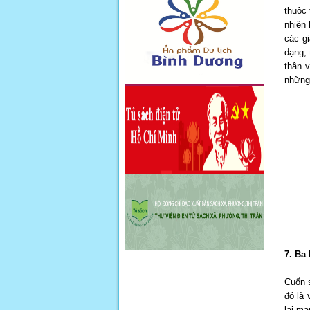
thuộc
nhiên 
các gi
dạng, 
thân 
những 
7. Ba
Cuốn s
đó là
lại ma