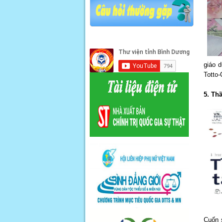
giáo d
Totto-
5. Th
Cuốn 