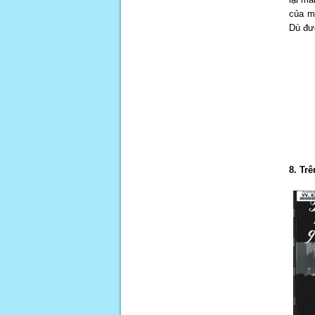
của m
Dù đượ
8. Tr