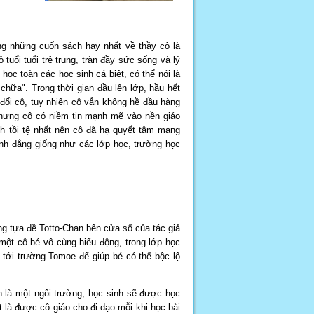
ng những cuốn sách hay nhất về thầy cô là
 tuổi tuổi trẻ trung, tràn đầy sức sống và lý
ọc toàn các học sinh cá biệt, có thể nói là
chữa". Trong thời gian đầu lên lớp, hầu hết
 đối cô, tuy nhiên cô vẫn không hề đầu hàng
nhưng cô có niềm tin mạnh mẽ vào nền giáo
h tồi tệ nhất nên cô đã hạ quyết tâm mang
nh đẳng giống như các lớp học, trường học
g tựa đề Totto-Chan bên cửa sổ của tác giả
một cô bé vô cùng hiếu động, trong lớp học
 tới trường Tomoe để giúp bé có thể bộc lộ
là một ngôi trường, học sinh sẽ được học
t là được cô giáo cho đi dạo mỗi khi học bài