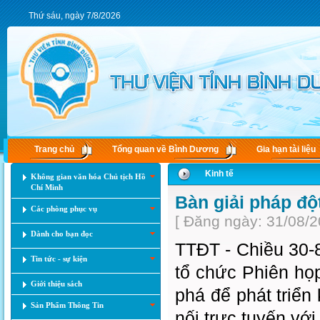
Thứ sáu, ngày 7/8/2026
Trang chủ
Tổng quan về Bình Dương
Gia hạn tài liệu
Kinh tế
Không gian văn hóa Chủ tịch Hồ
Chí Minh
Bàn giải pháp đột
Các phòng phục vụ
[ Đăng ngày: 31/08/2
Dành cho bạn đọc
TTĐT - Chiều 30-8
Tin tức - sự kiện
tổ chức Phiên họp
Giới thiệu sách
phá để phát triển
Sản Phẩm Thông Tin
nối trực tuyến vớ