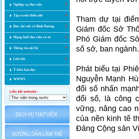
Nghiệp vụ thư viện
Tập tranh thiếu nhi
Tham dự tại điể
Báo chí viết về Bình Dương
Giám đốc Sở Thô
Phó Giám đốc Sở 
Mạng lưới thư viện cơ sở
số sở, ban ngành.
Thông tin nội bộ
Liên kết
Phát biểu tại Phi
Ý kiến bạn đọc
Nguyễn Mạnh Hùn
WWW5
đổi số nhấn mạnh,
Liên kết website :
đổi số, là công 
vững, nâng cao n
của nền kinh tế th
Đảng Cộng sản V