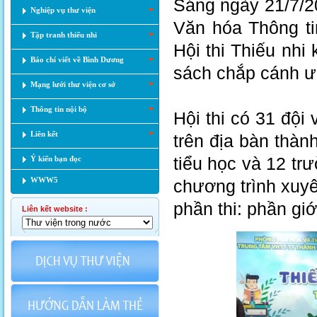
Sáng ngày 21/7/202
Nghiệp vụ thư viện
Văn hóa Thông ti
Tập tranh thiếu nhi
Hội thi Thiếu nhi
Báo chí viết về Bình Dương
sách chắp cánh ư
Mạng lưới thư viện cơ sở
Thông tin nội bộ
Hội thi có 31 đội
Liên kết
trên địa bàn thàn
tiểu học và 12 trư
Ý kiến bạn đọc
WWW5
chương trình xuyên
phần thi: phần giớ
Liên kết website :