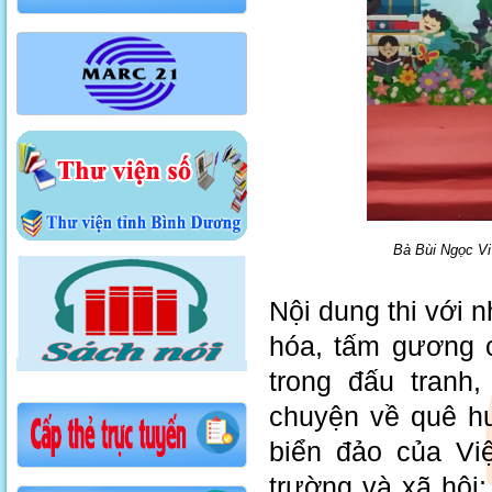
Bà Bùi Ngọc Vi
Nội dung thi với 
hóa, tấm gương c
trong đấu tranh
chuyện về quê hư
biển đảo của Vi
trường và xã hội;