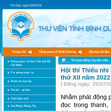
Thứ bảy, ngày 8/8/2026
Trang chủ
Tổng quan về Bình Dương
Gia hạn tài liệu
Tin hoạt động của thư viện
Không gian văn hóa Chủ tịch Hồ
Chí Minh
Hội thi Thiếu nh
Các phòng phục vụ
thứ XII năm 2022
Dành cho bạn đọc
[ Đăng ngày: 25/07/2
Tin tức - sự kiện
Nhằm phát động ph
Giới thiệu sách
đọc trong thanh,
Sản Phẩm Thông Tin