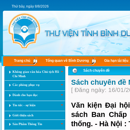
Thứ bảy, ngày 8/8/2026
Trang chủ
Tổng quan về Bình Dương
Gia hạn tài liệu
Sách chuyên đề
Không gian văn hóa Chủ tịch Hồ
Chí Minh
Sách chuyên đề
Các phòng phục vụ
[ Đăng ngày: 16/01/2
Dành cho bạn đọc
Văn kiện Đại hộ
Tin tức - sự kiện
sách Ban Chấp
Giới thiệu sách
thống. - Hà Nội : 
Sản Phẩm Thông Tin