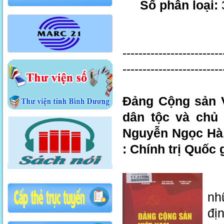
Số phân loại:
-------------------------
-------------------------
Đảng Cộng sản Vi
dân tộc và chủ 
Nguyễn Ngọc Hà..
: Chính trị Quốc g
Gồ
nh
đị