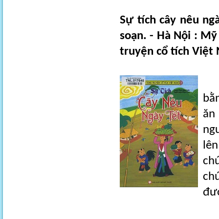
Sự tích cây nêu ng
soạn. - Hà Nội : Mỹ
truyện cổ tích Việt
Ng
bằn
ăn
ng
lên
chú
ch
đượ