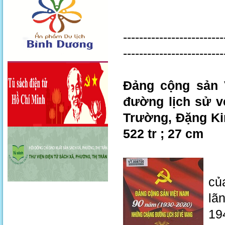
-------------------------
-------------------------
Đảng cộng sản 
đường lịch sử v
Trường, Đặng Kim
522 tr ; 27 cm
Tr
củ
lã
19