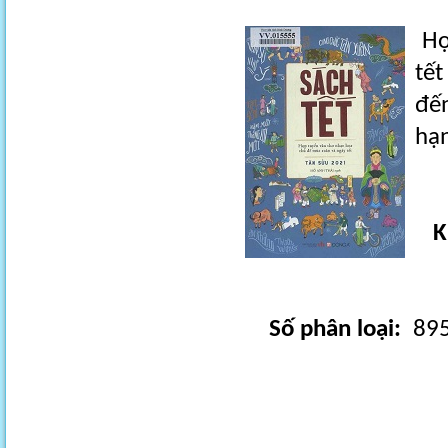
Hợ
tế
đế
hạn
K
Số phân loại:
895