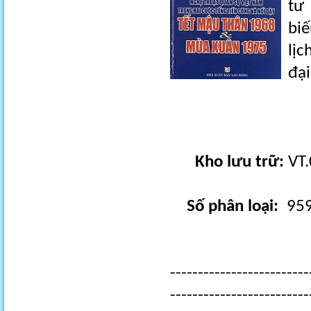
tư 
biế
lị
đạ
Kho lưu trữ:
VT.
Số phân loại:
959
-------------------------
-------------------------