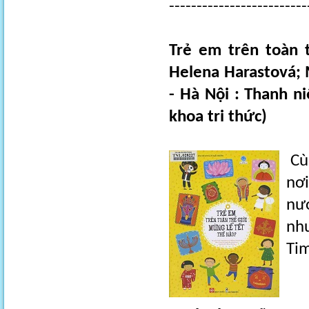
-------------------------
Trẻ em trên toàn 
Helena Harastová;
- Hà Nội : Thanh ni
khoa tri thức)
Cùn
nơ
nư
nh
Tim