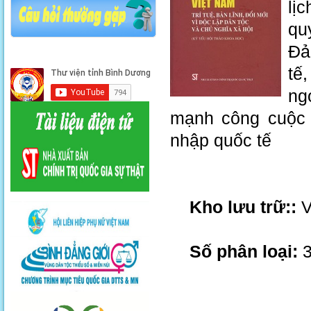
lị
qu
Đả
tế
ng
mạnh công cuộc đ
nhập quốc tế
Kho lưu trữ::
V
Số phân loại:
3