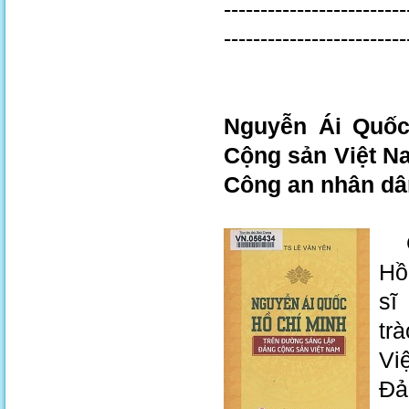
-------------------------
-------------------------
Nguyễn Ái Quốc
Cộng sản Việt Nam
Công an nhân dân,
G
Hồ
sĩ
tr
Vi
Đả