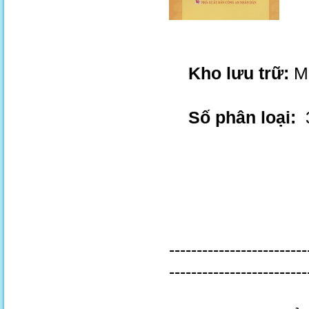
Kho lưu trữ:
M.
Số phân loại:
3
-------------------------
-------------------------