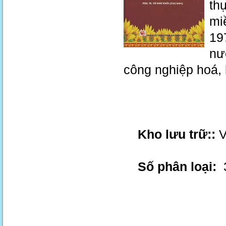
th
mi
19
nư
công nghiệp hoá, 
Kho lưu trữ::
V
Số phân loại:
3