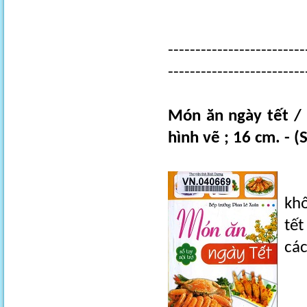
-------------------------
-------------------------
Món ăn ngày tết / 
hình vẽ ; 16 cm. - (
Tậ
khô
tế
cá