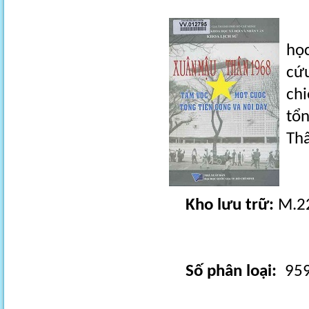
Tậ
học
cứu
chi
tổn
Th
Kho lưu trữ:
M.22
Số phân loại:
959