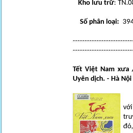
Kho lưu trữ
: TN.
Số phân loại:
394
-------------------------
-------------------------
Tết Việt Nam xưa 
Uyên dịch. - Hà Nội 
Tế
với
tr
đó,