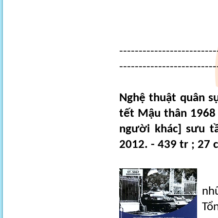
-------------------------
-------------------------
Nghệ thuật quân sự
tết Mậu thân 1968 
người khác] sưu tầ
2012. - 439 tr ; 27 
Sư
nhữ
Tổn