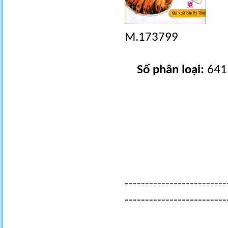
M.173799
Số phân loại:
641
-------------------------
-------------------------