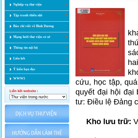
Nghiệp vụ thư viện
Tập tranh thiếu nhi
Tà
Báo chí viết về Bình Dương
kh
Mạng lưới thư viện cơ sở
th
Thông tin nội bộ
sá
Liên kết
ha
Ý kiến bạn đọc
kh
WWW5
cứu, học tập, quán
quyết đại hội đại
Liên kết website :
tư: Điều lệ Đảng 
Kho lưu trữ:
V