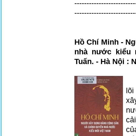
-------------------------
-------------------------
Hồ Chí Minh - N
nhà nước kiểu 
Tuấn. - Hà Nội : 
Sá
lõ
xâ
nư
cả
củ