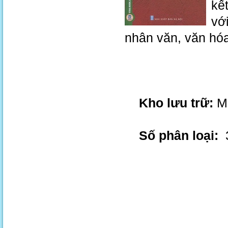
kế
vớ
nhân văn, văn hóa
Kho lưu trữ:
M.
Số phân loại:
3