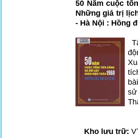
50 Năm cuộc tổn
Những giá trị lị
- Hà Nội : Hồng đ
Tậ
độ
Xu
tí
bài
sử
Th
Kho lưu trữ:
VT