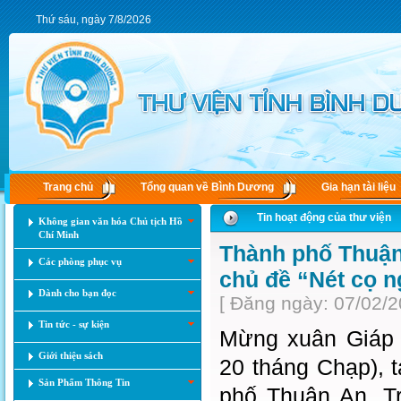
Thứ sáu, ngày 7/8/2026
Trang chủ
Tổng quan về Bình Dương
Gia hạn tài liệu
Tin hoạt động của thư viện
Không gian văn hóa Chủ tịch Hồ
Chí Minh
Thành phố Thuận 
Các phòng phục vụ
chủ đề “Nét cọ 
Dành cho bạn đọc
[ Đăng ngày: 07/02/2
Tin tức - sự kiện
Mừng xuân Giáp 
Giới thiệu sách
20 tháng Chạp), t
Sản Phẩm Thông Tin
phố Thuận An, T