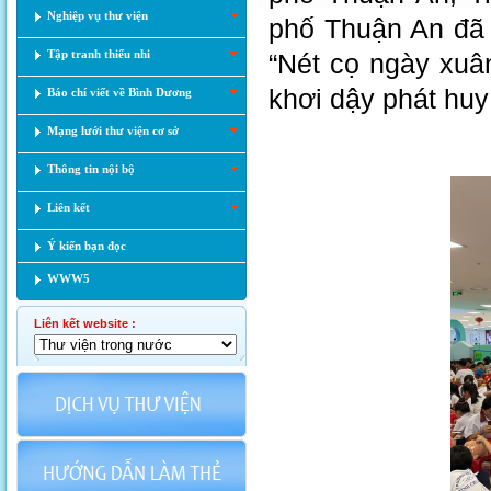
Nghiệp vụ thư viện
phố Thuận An đã t
Tập tranh thiếu nhi
“Nét cọ ngày xuâ
khơi dậy phát huy
Báo chí viết về Bình Dương
Mạng lưới thư viện cơ sở
Thông tin nội bộ
Liên kết
Ý kiến bạn đọc
WWW5
Liên kết website :