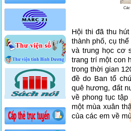
Các 
Hội thi đã thu hú
thành phố, cụ thể 
và trung học cơ 
trang trí một con
trong thời gian 12
đề do Ban tổ chứ
quê hương, đất n
về phong tục tập 
một mùa xuân thậ
của các em về m