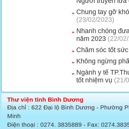
Người truyền lửa 
Chung tay gỡ khó,
(23/02/2023)
Nhanh chóng đưa 
năm 2023
(22/02
Chăm sóc tốt sức
Không ngừng phấ
Ngành y tế TP.Th
tốt nhiệm vụ
(21/0
Thư viện tỉnh Bình Dương
Địa chỉ : 622 Đại lộ Bình Dương - Phường 
Minh
Điện thoại : 0274. 3835889 - Fax: 0274.3