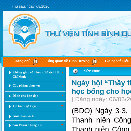
Thứ sáu, ngày 7/8/2026
Trang chủ
Tổng quan về Bình Dương
Gia hạn tài liệu
Sức khỏe
Không gian văn hóa Chủ tịch Hồ
Chí Minh
Ngày hội “Thầy t
Các phòng phục vụ
học bổng cho họ
Dành cho bạn đọc
[ Đăng ngày: 06/03/2
Tin tức - sự kiện
(BDO) Ngày 3-3,
Giới thiệu sách
Thanh niên Công
Sản Phẩm Thông Tin
Thanh niên Công