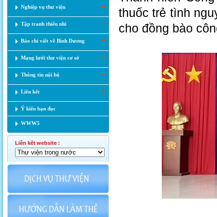
Nghiệp vụ thư viện
thuốc trẻ tình ng
Tập tranh thiếu nhi
cho đồng bào côn
Báo chí viết về Bình Dương
Mạng lưới thư viện cơ sở
Thông tin nội bộ
Liên kết
Ý kiến bạn đọc
WWW5
Liên kết website :