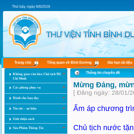
Thứ bảy, ngày 8/8/2026
Trang chủ
Tổng quan về Bình Dương
Gia hạn tài liệu
Thông tin chuyên đề
Không gian văn hóa Chủ tịch Hồ
Chí Minh
Mừng Đảng, mừn
Các phòng phục vụ
[ Đăng ngày: 28/01/2
Dành cho bạn đọc
Ấm áp chương trì
Tin tức - sự kiện
Giới thiệu sách
Chủ tịch nước tặ
Sản Phẩm Thông Tin