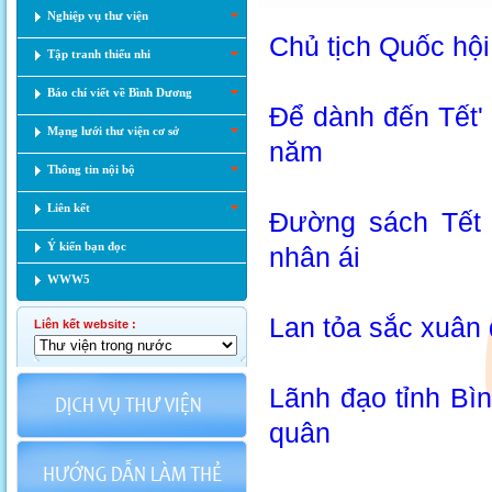
Nghiệp vụ thư viện
Chủ tịch Quốc hội
Tập tranh thiếu nhi
Báo chí viết về Bình Dương
Để dành đến Tết' 
Mạng lưới thư viện cơ sở
năm
Thông tin nội bộ
Liên kết
Đường sách Tết
Ý kiến bạn đọc
nhân ái
WWW5
Lan tỏa sắc xuân
Liên kết website :
Lãnh đạo tỉnh Bì
quân