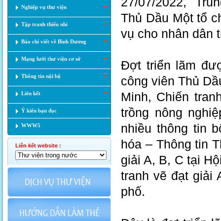
27/07/2022, Trun
Nghiệp vụ thư viện
Thủ Dầu Một tổ ch
Tập tranh thiếu nhi
vụ cho nhân dân t
Báo chí viết về Bình Dương
Mạng lưới thư viện cơ sở
Đợt triển lãm đư
Thông tin nội bộ
công viên Thủ Dầ
Minh, Chiến tran
Liên kết
trồng nông nghi
Ý kiến bạn đọc
nhiều thông tin 
WWW5
hóa – Thông tin T
Liên kết website :
giải A, B, C tại H
tranh vẽ đạt giải
phố.