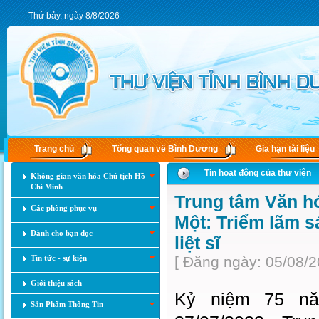
Thứ bảy, ngày 8/8/2026
Trang chủ
Tổng quan về Bình Dương
Gia hạn tài liệu
Tin hoạt động của thư viện
Không gian văn hóa Chủ tịch Hồ
Chí Minh
Trung tâm Văn hó
Các phòng phục vụ
Một: Triểm lãm 
Dành cho bạn đọc
liệt sĩ
Tin tức - sự kiện
[ Đăng ngày: 05/08/2
Giới thiệu sách
Kỷ niệm 75 nă
Sản Phẩm Thông Tin