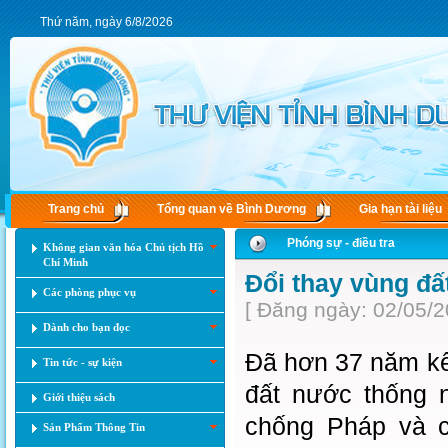
Thứ năm, ngày 6/8/2026
Trang chủ
Tổng quan về Bình Dương
Gia hạn tài liệu
Phóng sự - điều tra
Không gian văn hóa Chủ tịch Hồ
Chí Minh
Đổi thay vùng đ
Các phòng phục vụ
[ Đăng ngày: 02/05/2
Dành cho bạn đọc
Đã hơn 37 năm kể
Tin tức - sự kiện
đất nước thống 
Giới thiệu sách
chống Pháp và c
Sản Phẩm Thông Tin