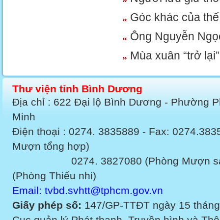
Góc khác của thế 
Ông Nguyễn Ngọc 
Mùa xuân “trở lại
Thư viện tỉnh Bình Dương
Địa chỉ : 622 Đại lộ Bình Dương - Phường 
Minh
Điện thoại : 0274. 3835889 - Fax: 0274.3
Mượn tổng hợp)
0274. 3827080 (Phòng Mượn sách v
(Phòng Thiếu nhi)
Email: tvbd.svhtt@tphcm.gov.vn
Giấy phép số:
147/GP-TTĐT ngày 15 tháng
Cục quản lý Phát thanh, Truyền hình và Thôn