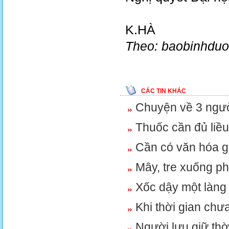
K.HÀ
Theo: baobinhduo
CÁC TIN KHÁC
Chuyện về 3 ngườ
Thuốc cần đủ liề
Cần có văn hóa g
Mây, tre xuống p
Xốc dậy một làng
Khi thời gian chưa
Người lưu giữ thời