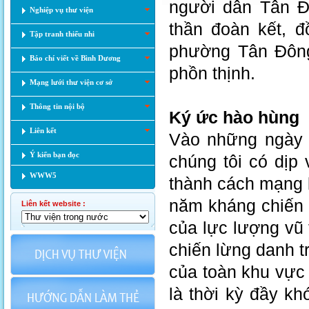
người dân Tân Đô
Nghiệp vụ thư viện
thần đoàn kết, 
Tập tranh thiếu nhi
phường Tân Đông
Báo chí viết về Bình Dương
phồn thịnh.
Mạng lưới thư viện cơ sở
Thông tin nội bộ
Ký ức hào hùng
Liên kết
Vào những ngày c
Ý kiến bạn đọc
chúng tôi có dịp
WWW5
thành cách mạng k
năm kháng chiến 
Liên kết website :
của lực lượng vũ
chiến lừng danh tr
của toàn khu vực
là thời kỳ đầy k