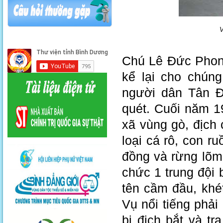
V
Chú Lê Đức Phong
kể lại cho chún
người dân Tân Đ
quét. Cuối năm 1
xã vùng gò, địch 
loại cá rô, con r
đồng và rừng lõm 
chức 1 trung đội
tên cầm đầu, khé
Vụ nổi tiếng phả
bị địch bắt và t