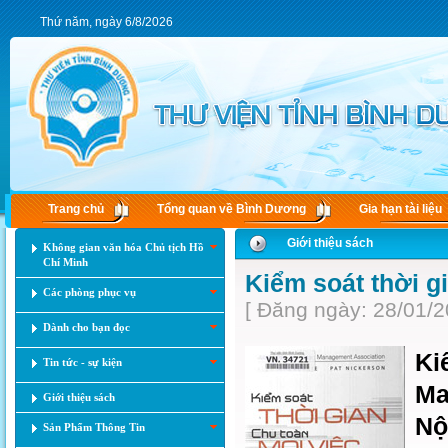
Thứ năm, ngày 6/8/2026
Trang chủ
Tổng quan về Bình Dương
Gia hạn tài liệu
Giới thiệu sách
Không gian văn hóa Chủ tịch Hồ
Chí Minh
Kiểm soát thời g
Các phòng phục vụ
[ Đăng ngày: 28/01/2
Dành cho bạn đọc
Ki
Tin tức - sự kiện
Ma
Giới thiệu sách
Nộ
Sản Phẩm Thông Tin