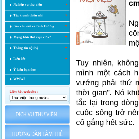
c
Nghiệp vụ thư viện
Tập tranh thiếu nhi
Ng
Báo chí viết về Bình Dương
cô
Mạng lưới thư viện cơ sở
mộ
Thông tin nội bộ
Liên kết
Tuy nhiên, không
Ý kiến bạn đọc
mình một cách hi
WWW5
vướng phải thứ m
thời gian”. Nó kh
Liên kết website :
tắc lại trong dòn
cuộc sống trở nê
cố gắng hết sức.