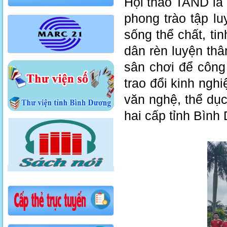
Hội thao TAND là 
phong trào tập lu
sống thể chất, t
dân rèn luyện thâ
sân chơi để công
trao đổi kinh ngh
văn nghệ, thể dụ
hai cấp tỉnh Bình