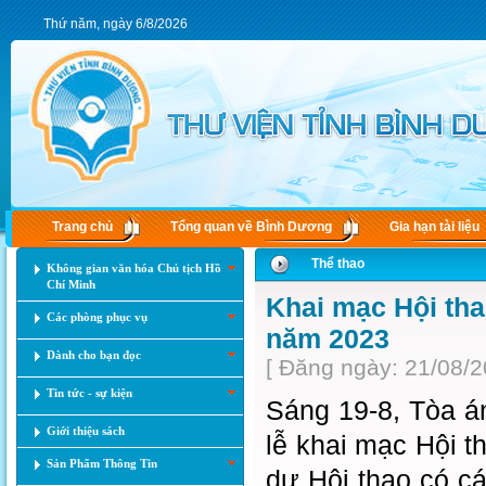
Thứ năm, ngày 6/8/2026
Trang chủ
Tổng quan về Bình Dương
Gia hạn tài liệu
Thể thao
Không gian văn hóa Chủ tịch Hồ
Chí Minh
Khai mạc Hội tha
Các phòng phục vụ
năm 2023
Dành cho bạn đọc
[ Đăng ngày: 21/08/2
Tin tức - sự kiện
Sáng 19-8, Tòa á
Giới thiệu sách
lễ khai mạc Hội 
Sản Phẩm Thông Tin
dự Hội thao có c