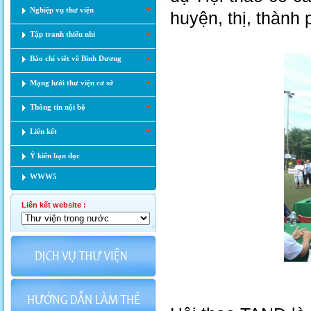
Nghiệp vụ thư viện
huyện, thị, thành 
Tập tranh thiếu nhi
Báo chí viết về Bình Dương
Mạng lưới thư viện cơ sở
Thông tin nội bộ
Liên kết
Ý kiến bạn đọc
WWW5
Liên kết website :