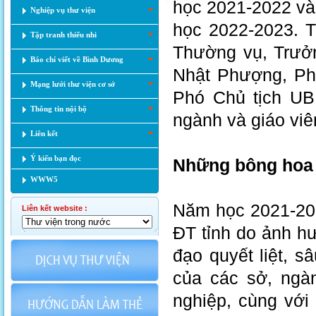
học 2021-2022 và 
Nghiệp vụ thư viện
học 2022-2023. 
Tập tranh thiếu nhi
Thường vụ, Trưở
Báo chí viết về Bình Dương
Nhật Phượng, Ph
Mạng lưới thư viện cơ sở
Phó Chủ tịch UBN
Thông tin nội bộ
ngành và giáo vi
Liên kết
Ý kiến bạn đọc
Những bông hoa 
WWW5
Năm học 2021-202
Liên kết website :
ĐT tỉnh do ảnh h
đạo quyết liệt, s
của các sở, ngà
nghiệp, cùng vớ