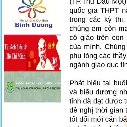
(TP.Thủ Dầu Một) 
quốc gia THPT nă
trong các kỳ thi
chúng em còn ma
cô giáo trên con
của mình. Chúng 
phụ lòng các thầ
ngành giáo dục tỉ
Phát biểu tại bu
và biểu dương nh
tỉnh đã đạt được
đề nghị thời gian 
tốt đổi mới căn 