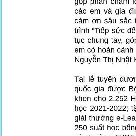
góp phần chăm l
các em và gia đì
cảm ơn sâu sắc t
trình “Tiếp sức đế
tục chung tay, g
em có hoàn cảnh 
Nguyễn Thị Nhật 
Tại lễ tuyên dươ
quốc gia được B
khen cho 2.252 H
học 2021-2022; t
giải thưởng e-Lea
250 suất học bổn