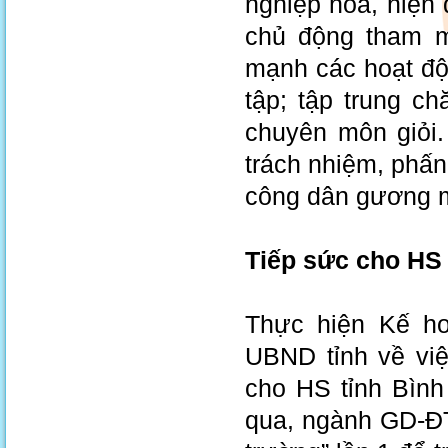
nghiệp hóa, hiện
chủ động tham m
mạnh các hoạt độ
tập; tập trung ch
chuyên môn giỏi.
trách nhiệm, phấ
công dân gương m
Tiếp sức cho HS
Thực hiện Kế h
UBND tỉnh về việ
cho HS tỉnh Bìn
qua, ngành GD-ĐT