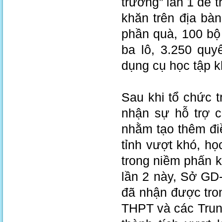
trường” lần 1 để 
khăn trên địa bàn
phần quà, 100 bộ
ba lô, 3.250 quy
dụng cụ học tập k
Sau khi tổ chức 
nhận sự hỗ trợ c
nhằm tạo thêm đi
tỉnh vượt khó, h
trong niềm phấn k
lần 2 này, Sở GD-
đã nhận được tro
THPT và các Trun