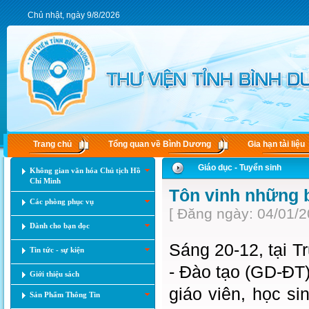
Chủ nhật, ngày 9/8/2026
Trang chủ
Tổng quan về Bình Dương
Gia hạn tài liệu
Giáo dục - Tuyển sinh
Không gian văn hóa Chủ tịch Hồ
Chí Minh
Tôn vinh những 
Các phòng phục vụ
[ Đăng ngày: 04/01/2
Dành cho bạn đọc
Sáng 20-12, tại T
Tin tức - sự kiện
- Đào tạo (GD-ĐT
Giới thiệu sách
giáo viên, học si
Sản Phẩm Thông Tin