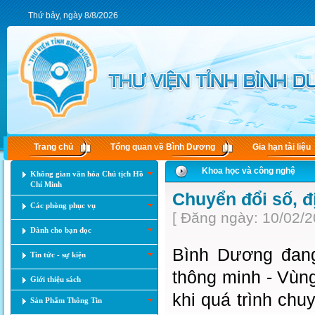
Thứ bảy, ngày 8/8/2026
Trang chủ
Tổng quan về Bình Dương
Gia hạn tài liệu
Khoa học và công nghệ
Không gian văn hóa Chủ tịch Hồ
Chí Minh
Chuyển đổi số, đ
Các phòng phục vụ
[ Đăng ngày: 10/02/2
Dành cho bạn đọc
Bình Dương đang
Tin tức - sự kiện
thông minh - Vùn
Giới thiệu sách
khi quá trình chu
Sản Phẩm Thông Tin