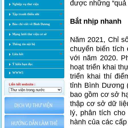
được những “quả 
Nghiệp vụ thư viện
Tập tranh thiếu nhi
Bắt nhịp nhanh
Báo chí viết về Bình Dương
Mạng lưới thư viện cơ sở
Năm 2021, Chỉ số
Thông tin nội bộ
chuyển biến tích 
Liên kết
với năm 2020. Ph
Ý kiến bạn đọc
hoạt triển khai t
WWW5
triển khai thí đ
tỉnh Bình Dương 
Liên kết website :
bao gồm cơ sở hạ
thập cơ sở dữ li
lý, phân tích ch
hành của các cấp