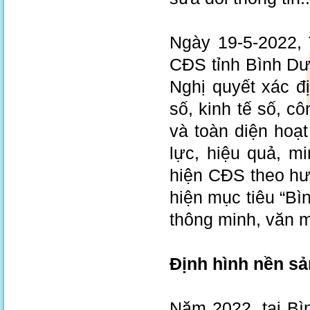
Ngày 19-5-2022,
CĐS tỉnh Bình D
Nghị quyết xác đ
số, kinh tế số, c
và toàn diện hoạ
lực, hiệu quả, m
hiện CĐS theo hư
hiện mục tiêu “Bì
thông minh, văn mi
Định hình nền sả
Năm 2022, tại Bì