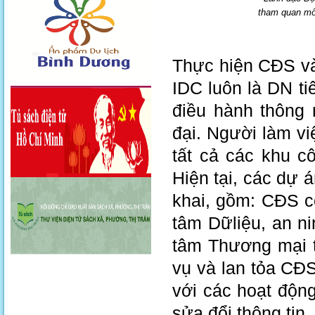
tham quan mô 
Thực hiện CĐS và
IDC luôn là DN t
điều hành thông 
đại. Người làm vi
tất cả các khu 
Hiện tại, các dự
khai, gồm: CĐS c
tâm Dữliệu, an n
tâm Thương mại th
vụ và lan tỏa CĐS
với các hoạt động
sửa đổi thông tin.