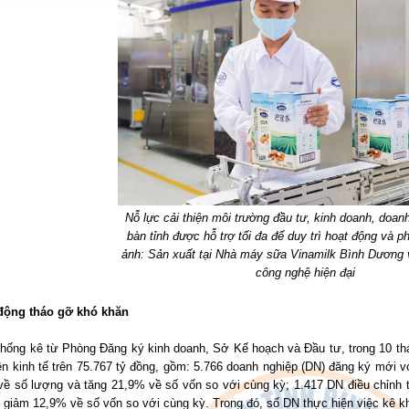
Nỗ lực cải thiện môi trường đầu tư, kinh doanh, doanh
bàn tỉnh được hỗ trợ tối đa để duy trì hoạt động và ph
ảnh: Sản xuất tại Nhà máy sữa Vinamilk Bình Dương 
công nghệ hiện đại
ộng tháo gỡ khó khăn
thống kê từ Phòng Đăng ký kinh doanh, Sở Kế hoạch và Đầu tư, trong 10 th
n kinh tế trên 75.767 tỷ đồng, gồm: 5.766 doanh nghiệp (DN) đăng ký mới v
về số lượng và tăng 21,9% về số vốn so với cùng kỳ; 1.417 DN điều chỉnh 
giảm 12,9% về số vốn so với cùng kỳ. Trong đó, số DN thực hiện việc kê kh