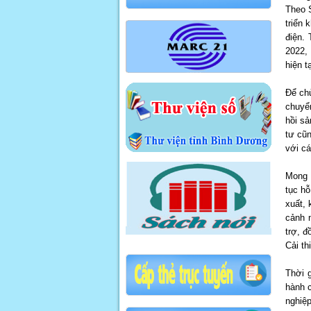
Theo S
triển 
điện.
2022,
hiện t
Để ch
chuyể
hồi sả
tư cũ
với cá
Mong 
tục h
xuất, 
cảnh n
trợ, đ
Cải t
Thời 
hành c
nghiệp