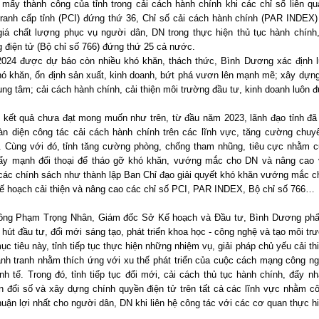
 mấy thành công của tỉnh trong cải cách hành chính khi các chỉ số liên q
tranh cấp tỉnh (PCI) đứng thứ 36, Chỉ số cải cách hành chính (PAR INDEX)
giá chất lượng phục vụ người dân, DN trong thực hiện thủ tục hành chính,
 điện tử (Bộ chỉ số 766) đứng thứ 25 cả nước.
024 được dự báo còn nhiều khó khăn, thách thức, Bình Dương xác định 
hó khăn, ổn định sản xuất, kinh doanh, bứt phá vươn lên mạnh mẽ; xây dựn
ung tâm; cải cách hành chính, cải thiện môi trường đầu tư, kinh doanh luôn 
kết quả chưa đạt mong muốn như trên, từ đầu năm 2023, lãnh đạo tỉnh đã qu
oàn diện công tác cải cách hành chính trên các lĩnh vực, tăng cường chuyể
. Cùng với đó, tỉnh tăng cường phòng, chống tham nhũng, tiêu cực nhằm c
ẩy mạnh đối thoại để tháo gỡ khó khăn, vướng mắc cho DN và nâng cao va
các chính sách như thành lập Ban Chỉ đạo giải quyết khó khăn vướng mắc c
kế hoạch cải thiện và nâng cao các chỉ số PCI, PAR INDEX, Bộ chỉ số 766…
ông Phạm Trọng Nhân, Giám đốc Sở Kế hoạch và Đầu tư, Bình Dương phấn 
 hút đầu tư, đổi mới sáng tạo, phát triển khoa học - công nghệ và tạo môi t
ục tiêu này, tỉnh tiếp tục thực hiện những nhiệm vụ, giải pháp chủ yếu cải 
ạnh tranh nhằm thích ứng với xu thế phát triển của cuộc cách mạng công ng
nh tế. Trong đó, tỉnh tiếp tục đổi mới, cải cách thủ tục hành chính, đẩy n
n đổi số và xây dựng chính quyền điện tử trên tất cả các lĩnh vực nhằm cô
huận lợi nhất cho người dân, DN khi liên hệ công tác với các cơ quan thực hiệ