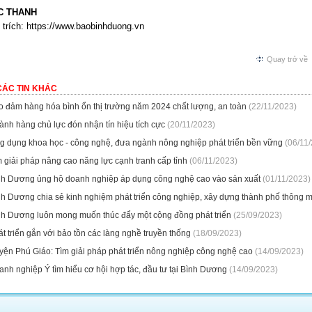
 THANH
trích: https://www.baobinhduong.vn
Quay trở về
CÁC TIN KHÁC
o đảm hàng hóa bình ổn thị trường năm 2024 chất lượng, an toàn
(22/11/2023)
nh hàng chủ lực đón nhận tín hiệu tích cực
(20/11/2023)
g dụng khoa học - công nghệ, đưa ngành nông nghiệp phát triển bền vững
(06/11/
 giải pháp nâng cao năng lực cạnh tranh cấp tỉnh
(06/11/2023)
nh Dương ủng hộ doanh nghiệp áp dụng công nghệ cao vào sản xuất
(01/11/2023)
nh Dương chia sẻ kinh nghiệm phát triển công nghiệp, xây dựng thành phố thông m
nh Dương luôn mong muốn thúc đẩy một cộng đồng phát triển
(25/09/2023)
t triển gắn với bảo tồn các làng nghề truyền thống
(18/09/2023)
yện Phú Giáo: Tìm giải pháp phát triển nông nghiệp công nghệ cao
(14/09/2023)
nh nghiệp Ý tìm hiểu cơ hội hợp tác, đầu tư tại Bình Dương
(14/09/2023)