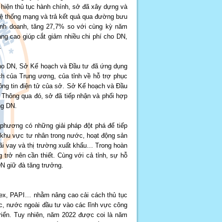
 hiện thủ tục hành chính, sở đã xây dựng và
hệ thống mạng và trả kết quả qua đường bưu
kinh doanh, tăng 27,7% so với cùng kỳ năm
ng cao giúp cắt giảm nhiều chi phí cho DN,
.
ho DN, Sở Kế hoạch và Đầu tư đã ứng dụng
ch của Trung ương, của tỉnh về hỗ trợ phục
hông tin điện tử của sở. Sở Kế hoạch và Đầu
 Thông qua đó, sở đã tiếp nhận và phối hợp
ng DN.
phương có những giải pháp đột phá để tiếp
 khu vực tư nhân trong nước, hoạt động sản
 lãi vay và thị trường xuất khẩu… Trong hoàn
 trở nên cần thiết. Cùng với cả tỉnh, sự hỗ
N giữ đà tăng trưởng.
ndex, PAPI… nhằm nâng cao cải cách thủ tục
ớc, nước ngoài đầu tư vào các lĩnh vực công
 triển. Tuy nhiên, năm 2022 được coi là năm