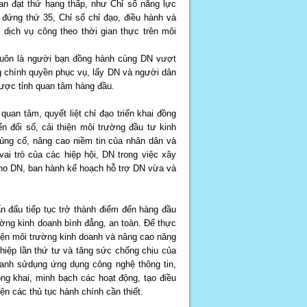
uan đạt thứ hạng thấp, như Chỉ số năng lực
 đứng thứ 35, Chỉ số chỉ đạo, điều hành và
 dịch vụ công theo thời gian thực trên môi
luôn là người bạn đồng hành cùng DN vượt
g chính quyền phục vụ, lấy DN và người dân
được tỉnh quan tâm hàng đầu.
an tâm, quyết liệt chỉ đạo triển khai đồng
n đổi số, cải thiện môi trường đầu tư kinh
ủng cố, nâng cao niềm tin của nhân dân và
i trò của các hiệp hội, DN trong việc xây
ho DN, ban hành kế hoạch hỗ trợ DN vừa và
đấu tiếp tục trở thành điểm đến hàng đầu
rường kinh doanh bình đẳng, an toàn. Để thực
thiện môi trường kinh doanh và nâng cao năng
hiệp lần thứ tư và tăng sức chống chịu của
hanh sửdụng ứng dụng công nghệ thông tin,
ng khai, minh bạch các hoạt động, tạo điều
n các thủ tục hành chính cần thiết.