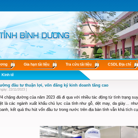
ương
Gia hạn tài liệu
Tra cứu tài liệu
CSDL Ðịa chí
Kinh tế
rường đầu tư thuận lợi, vốn đăng ký kinh doanh tăng cao
ngày: 22/11/2023 ]
4 chặng đường của năm 2023 đã đi qua với nhiều tác động từ tình trạng suy
iệt là các ngành xuất khẩu chủ lực của tỉnh như gỗ, dệt may, da giày… như
oanh, kết quả thu hút vốn đầu tư trong nước trên địa bàn tỉnh vẫn khá tích c