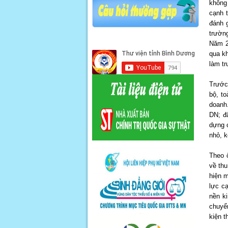
không
cạnh 
đánh 
trường
Năm 2
qua k
làm tr
Trước 
bộ, t
doanh
DN; đ
dựng 
nhỏ, 
Theo 
về thu
hiện m
lực c
nền ki
chuyể
kiện t