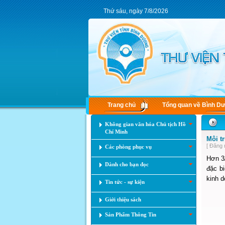
Thứ sáu, ngày 7/8/2026
Trang chủ
Tổng quan về Bình D
Không gian văn hóa Chủ tịch Hồ
Chí Minh
Môi t
[ Đăng 
Các phòng phục vụ
Hơn 3/
Dành cho bạn đọc
đặc b
kinh d
Tin tức - sự kiện
Giới thiệu sách
Sản Phẩm Thông Tin