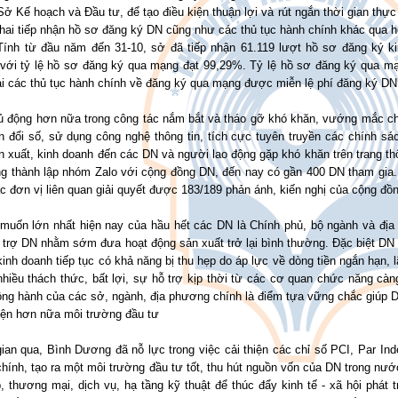
ở Kế hoạch và Đầu tư, để tạo điều kiện thuận lợi và rút ngắn thời gian thực
khai tiếp nhận hồ sơ đăng ký DN cũng như các thủ tục hành chính khác qua 
 Tính từ đầu năm đến 31-10, sở đã tiếp nhận 61.119 lượt hồ sơ đăng ký 
 với tỷ lệ hồ sơ đăng ký qua mạng đạt 99,29%. Tỷ lệ hồ sơ đăng ký qua mạ
ại các thủ tục hành chính về đăng ký qua mạng được miễn lệ phí đăng ký DN
ủ động hơn nữa trong công tác nắm bắt và tháo gỡ khó khăn, vướng mắc c
n đổi số, sử dụng công nghệ thông tin, tích cực tuyên truyền các chính sá
n xuất, kinh doanh đến các DN và người lao động gặp khó khăn trên trang t
ng thành lập nhóm Zalo với cộng đồng DN, đến nay có gần 400 DN tham gia.
c đơn vị liên quan giải quyết được 183/189 phản ánh, kiến nghị của cộng đồ
muốn lớn nhất hiện nay của hầu hết các DN là Chính phủ, bộ ngành và địa 
ỗ trợ DN nhằm sớm đưa hoạt động sản xuất trở lại bình thường. Đặc biệt DN
kinh doanh tiếp tục có khả năng bị thu hẹp do áp lực về dòng tiền ngắn hạn,
hiều thách thức, bất lợi, sự hỗ trợ kịp thời từ các cơ quan chức năng càng
ồng hành của các sở, ngành, địa phương chính là điểm tựa vững chắc giúp D
hiện hơn nữa môi trường đầu tư
gian qua, Bình Dương đã nỗ lực trong việc cải thiện các chỉ số PCI, Par I
hính, tạo ra một môi trường đầu tư tốt, thu hút nguồn vốn của DN trong nư
, thương mại, dịch vụ, hạ tầng kỹ thuật để thúc đẩy kinh tế - xã hội phát