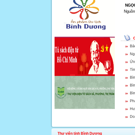
NGỌC
Nguồn 
Bả
Ngà
Ứn
Tìm
Bì
Bì
Bì
Phá
Hu
Doa
Thư viện tỉnh Bình Dương