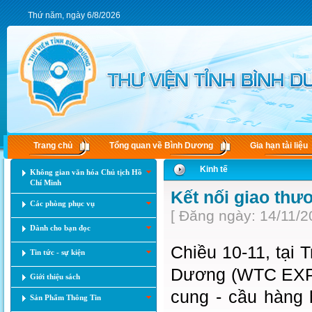
Thứ năm, ngày 6/8/2026
Trang chủ
Tổng quan về Bình Dương
Gia hạn tài liệu
Kinh tế
Không gian văn hóa Chủ tịch Hồ
Chí Minh
Kết nối giao th
Các phòng phục vụ
[ Đăng ngày: 14/11/2
Dành cho bạn đọc
Chiều 10-11, tại 
Tin tức - sự kiện
Dương (WTC EXPO)
Giới thiệu sách
cung - cầu hàng 
Sản Phẩm Thông Tin