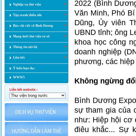
2022 (Bình Dương
Nghiệp vụ thư viện
Văn Minh, Phó Bí
Tập tranh thiếu nhi
Dũng, Ủy viên T
Báo chí viết về Bình Dương
UBND tỉnh; ông Le
Mạng lưới thư viện cơ sở
khoa học công n
Thông tin nội bộ
doanh nghiệp (DN
Liên kết
phương, các hiệp 
Ý kiến bạn đọc
WWW5
Không ngừng đổ
Liên kết website :
Bình Dương Expo 
sự tham gia của 
như: Hiệp hội cơ 
điêu khắc... Sự 