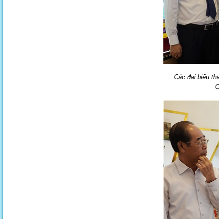
Các đại biểu th
C