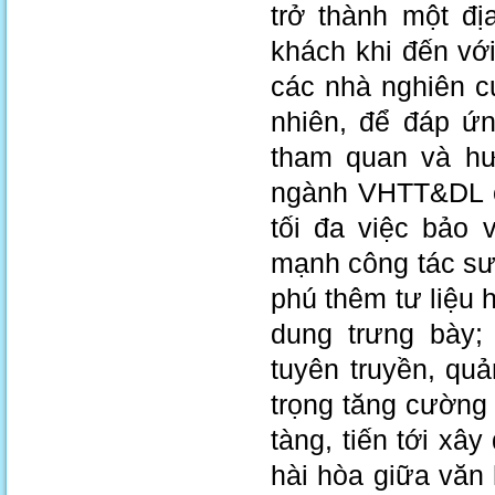
trở thành một đ
khách khi đến với
các nhà nghiên c
nhiên, để đáp ứ
tham quan và hư
ngành VHTT&DL cầ
tối đa việc bảo 
mạnh công tác sư
phú thêm tư liệu 
dung trưng bày; 
tuyên truyền, quả
trọng tăng cường 
tàng, tiến tới xâ
hài hòa giữa văn 