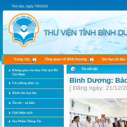
Thứ sáu, ngày 7/8/2026
Trang chủ
Tổng quan về Bình Dương
Gia hạn tài liệu
Tin nổi bật
Không gian văn hóa Chủ tịch Hồ
Chí Minh
Bình Dương: Bảo 
Các phòng phục vụ
[ Đăng ngày: 21/12/2
Dành cho bạn đọc
Tin tức - sự kiện
Giới thiệu sách
Sản Phẩm Thông Tin