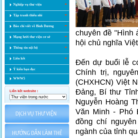
Nghiệp vụ thư viện
Tập tranh thiếu nhi
Báo chí viết về Bình Dương
chuyên đề "Hình 
Mạng lưới thư viện cơ sở
hội chủ nghĩa Việ
Thông tin nội bộ
Liên kết
Đến dự buổi lễ c
Ý kiến bạn đọc
Chính trị, nguy
WWW5
(CHXHCN) Việt N
Đảng, Bí thư Tỉn
Liên kết website :
Nguyễn Hoàng Th
Văn Minh - Phó B
đồng chí nguyên 
ngành của tỉnh qu