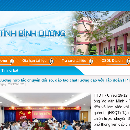
ương
Gia hạn tài liệu
Tra cứu tài liệu
CSDL Ðịa chí
Tin nổi bật
Dương hợp tác chuyển đổi số, đào tạo chất lượng cao với Tập đoàn FP
ngày: 20/12/2022 ]
TTĐT - Chiều 19-12,
ông Võ Văn Minh - P
tiếp và làm việc vớ
quản trị (HĐQT) Tập
chiến lược chuyển đ
phổ thông liên cấp c