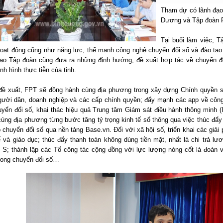
Tham dự có lãnh đạo
Dương và Tập đoàn 
Tại buổi làm việc, T
 hoạt động cũng như năng lực, thế mạnh công nghệ chuyển đổi số và đào tạo
đạo Tập đoàn cũng đưa ra những định hướng, đề xuất hợp tác về chuyển đ
ình hình thực tiễn của tỉnh.
đề xuất, FPT sẽ đồng hành cùng địa phương trong xây dựng Chính quyền s
gười dân, doanh nghiệp và các cấp chính quyền; đẩy mạnh các app về công 
yển đổi số, khai thác hiệu quả Trung tâm Giám sát điều hành thông minh (I
ùng địa phương từng bước tăng tỷ trọng kinh tế số thông qua việc thúc đẩy 
 chuyển đổi số qua nền tảng Base.vn. Đối với xã hội số, triển khai các giải
ế và giáo dục; thúc đẩy thanh toán không dùng tiền mặt, nhất là chi trả l
 S; thành lập các Tổ công tác cộng đồng với lực lượng nòng cốt là đoàn v
trong chuyển đổi số…