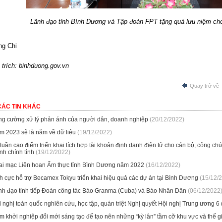
Lãnh đạo tỉnh Bình Dương và Tập đoàn FPT tặng quà lưu niệm ch
g Chi
trích: binhduong.gov.vn
Quay trở về
CÁC TIN KHÁC
ng cường xử lý phản ánh của người dân, doanh nghiệp
(20/12/2022)
m 2023 sẽ là năm về dữ liệu
(19/12/2022)
tuần cao điểm triển khai tích hợp tài khoản định danh điện tử cho cán bộ, công ch
nh chính tỉnh
(19/12/2022)
ai mạc Liên hoan Ẩm thực tỉnh Bình Dương năm 2022
(16/12/2022)
h cực hỗ trợ Becamex Tokyu triển khai hiệu quả các dự án tại Bình Dương
(15/12/
nh đạo tỉnh tiếp Đoàn công tác Báo Granma (Cuba) và Báo Nhân Dân
(06/12/2022
 nghị toàn quốc nghiên cứu, học tập, quán triệt Nghị quyết Hội nghị Trung ương 6 (
 khởi nghiệp đổi mới sáng tạo để tạo nên những “kỳ lân” tầm cỡ khu vực và thế g