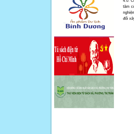
4.0. 
tâm củ
nghiệ
đổi xâ