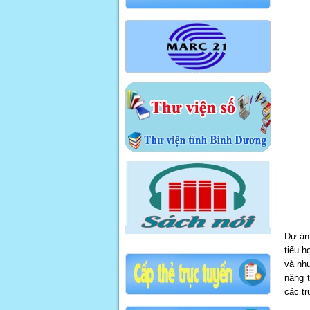
Dự án
tiểu h
và nhu
năng 
các tr