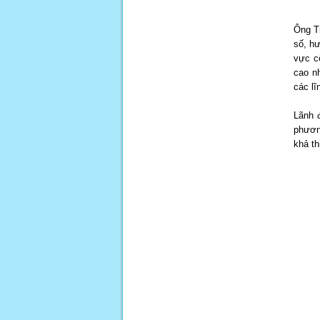
Ông T
số, hư
vực c
cao nh
các lĩ
Lãnh 
phươn
khả th