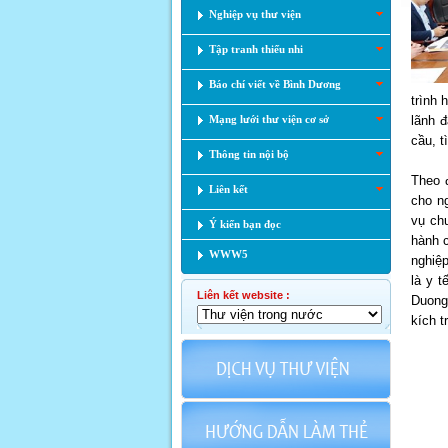
Nghiệp vụ thư viện
Tập tranh thiếu nhi
Báo chí viết về Bình Dương
trình
Mạng lưới thư viện cơ sở
lãnh 
cầu, t
Thông tin nội bộ
Theo 
Liên kết
cho n
vụ chu
Ý kiến bạn đọc
hành c
WWW5
nghiệp
là y t
Liên kết website :
Duong
kích 