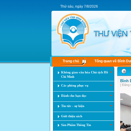
Thứ sáu, ngày 7/8/2026
Trang chủ
Tổng quan về Bình D
Không gian văn hóa Chủ tịch Hồ
Chí Minh
Bình 
[ Đăng 
Các phòng phục vụ
Dành cho bạn đọc
Tin tức - sự kiện
Giới thiệu sách
Sản Phẩm Thông Tin