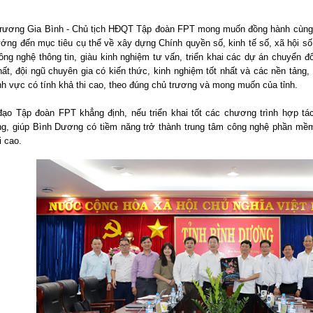
rương Gia Bình - Chủ tịch HĐQT Tập đoàn FPT mong muốn đồng hành cùng tỉ
ớng đến mục tiêu cụ thể về xây dựng Chính quyền số, kinh tế số, xã hội số. 
ông nghệ thông tin, giàu kinh nghiệm tư vấn, triển khai các dự án chuyển 
ất, đội ngũ chuyên gia có kiến thức, kinh nghiệm tốt nhất và các nền tảng, 
nh vực có tính khả thi cao, theo đúng chủ trương và mong muốn của tỉnh.
đạo Tập đoàn FPT khẳng định, nếu triển khai tốt các chương trình hợp tác
g, giúp Bình Dương có tiềm năng trở thành trung tâm công nghệ phần mềm
i cao.