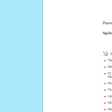
Phươn
Nguồn 
Tă
Nă
02 
Hà
Kh
Tíc
Lã
Hội
Dám