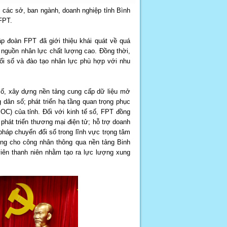
 các sở, ban ngành, doanh nghiệp tỉnh Bình
FPT.
ập đoàn FPT đã giới thiệu khái quát về quá
 nguồn nhân lực chất lượng cao. Đồng thời,
ổi số và đào tạo nhân lực phù hợp với nhu
ố, xây dựng nền tảng cung cấp dữ liệu mở
dân số; phát triển hạ tầng quan trọng phục
OC) của tỉnh. Đối với kinh tế số, FPT đồng
phát triển thương mại điện tử; hỗ trợ doanh
 pháp chuyển đổi số trong lĩnh vực trọng tâm
ương cho công nhân thông qua nền tảng Binh
iên thanh niên nhằm tạo ra lực lượng xung