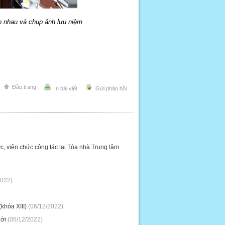
o nhau và chụp ảnh lưu niệm
Đầu trang
In bài viết
Gửi phản hồi
ức, viên chức công tác tại Tòa nhà Trung tâm
2022)
)
khóa XIII)
(06/12/2022)
iới
(05/12/2022)