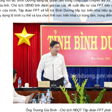
Cùng với đó, Bình Dương đang rất quyết tâm trong công cuộc chuyển đổi số,
a tỉnh. Chủ tịch UBND tỉnh đánh giá cao các đề xuất đầu tư của FPT trên đị
m của mình, Tập đoàn FPT sẽ hỗ trợ Bình Dương tiếp tục triển khai hiệu qu
y dựng lộ trình cụ thể và lựa chọn lĩnh vực triển khai có trọng tâm, trọng điểm
Ông Trương Gia Bình - Chủ tịch HĐQT Tập đoàn FPT phát bi