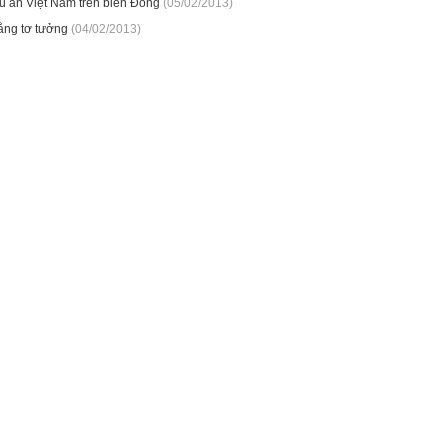
u ấn Việt Nam trên biển Đông
(05/02/2013)
ằng tơ tưởng
(04/02/2013)