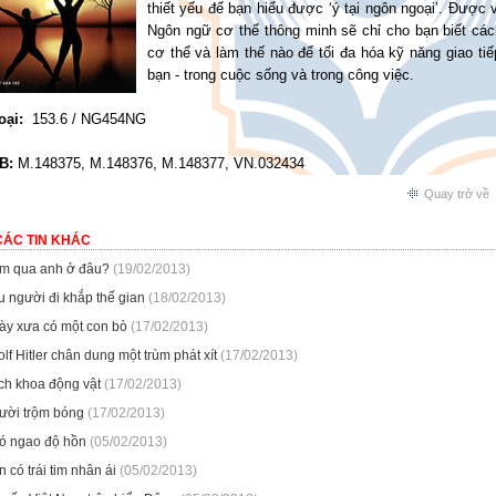
thiết yếu để bạn hiểu được ‘ý tại ngôn ngoại’. Được 
Ngôn ngữ cơ thể thông minh sẽ chỉ cho bạn biết cá
cơ thể và làm thế nào để tối đa hóa kỹ năng giao ti
bạn - trong cuộc sống và trong công việc.
oại:
153.6 / NG454NG
B:
M.148375, M.148376, M.148377, VN.032434
Quay trở về
CÁC TIN KHÁC
m qua anh ở đâu?
(19/02/2013)
u người đi khắp thế gian
(18/02/2013)
ày xưa có một con bò
(17/02/2013)
lf Hitler chân dung một trùm phát xít
(17/02/2013)
ch khoa động vật
(17/02/2013)
ười trộm bóng
(17/02/2013)
ó ngao độ hồn
(05/02/2013)
 có trái tim nhân ái
(05/02/2013)