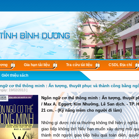
ương
Gia hạn tài liệu
Tra cứu tài liệu
CSDL Ðịa chí
Giới thiệu sách
ngữ cơ thể thông minh : Ấn tượng, thuyết phục và thành công bằng ng
ngày: 19/02/2013 ]
Ngôn ngữ cơ thể thông minh : Ấn tượng, thuyết 
/ Max A. Eggert; Kim Nhường, Lê San dịch. - TP. Hồ 
21 cm. - (Kỹ năng mềm cho người đi làm)
Những gì được nói ra thường không thể hiện ý nghĩa 
giao tiếp không lời! Nếu bạn muốn xây dựng mối qua
thành một người giao tiếp hiệu quả toàn diện, quy