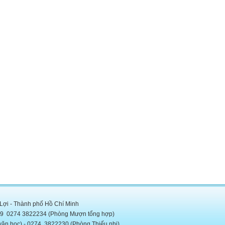
 Lợi - Thành phố Hồ Chí Minh
5889 0274 3822234 (Phòng Mượn tổng hợp)
c) - 0274. 3822230 (Phòng Thiếu nhi)