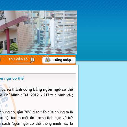
Thư viện số
Đăng nhập
ôn ngữ cơ thể
phục và thành công bằng ngôn ngữ cơ thể
Chí Minh : Trẻ, 2012. - 217 tr. : hình vẽ ;
chúng có, gần 70% giao tiếp của chúng ta là
n hệ, tạo ra một ấn tượng tích cực và trở
ển sách Ngôn ngữ cơ thể thông minh này là