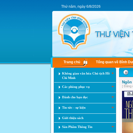
Thứ năm, ngày 6/8/2026
Trang chủ
Tổng quan về Bình D
Không gian văn hóa Chủ tịch Hồ
Chí Minh
Ngôn 
[ Đăng 
Các phòng phục vụ
Dành cho bạn đọc
Tin tức - sự kiện
Giới thiệu sách
Sản Phẩm Thông Tin