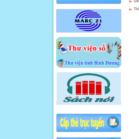
Dấ
Th