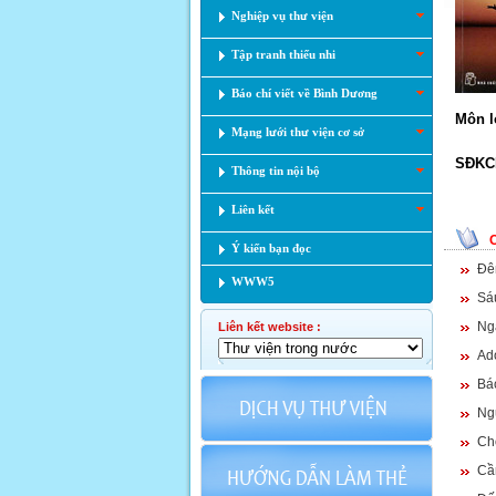
Nghiệp vụ thư viện
Tập tranh thiếu nhi
Báo chí viết về Bình Dương
Môn l
Mạng lưới thư viện cơ sở
SĐKC
Thông tin nội bộ
Liên kết
Ý kiến bạn đọc
Đê
WWW5
Sá
Ng
Liên kết website :
Ado
Bá
Ng
Ch
Cần