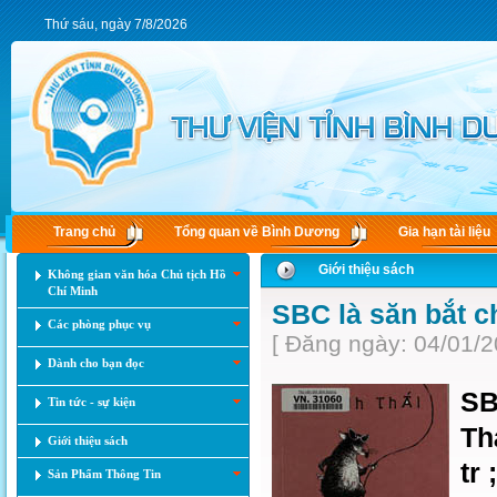
Thứ sáu, ngày 7/8/2026
Trang chủ
Tổng quan về Bình Dương
Gia hạn tài liệu
Giới thiệu sách
Không gian văn hóa Chủ tịch Hồ
Chí Minh
SBC là săn bắt c
Các phòng phục vụ
[ Đăng ngày: 04/01/2
Dành cho bạn đọc
SB
Tin tức - sự kiện
Th
Giới thiệu sách
tr
Sản Phẩm Thông Tin