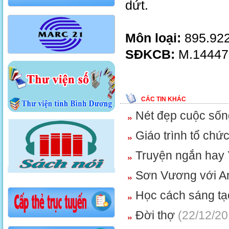
dứt.
Môn loại:
895.922
SĐKCB:
M.14447
CÁC TIN KHÁC
Nét đẹp cuộc sống
Giáo trình tổ chứ
Truyện ngắn hay
Sơn Vương với A
Học cách sáng tạ
Đời thợ
(22/12/20