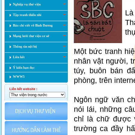
Nghiệp vụ thư viện
Là
Tập tranh thiếu nhi
Th
Báo chí viết về Bình Dương
th
Mạng lưới thư viện cơ sở
Thông tin nội bộ
Một bức tranh hi
Liên kết
nhân vật người, tr
Ý kiến bạn đọc
túy, buôn bán đấ
WWW5
phòng, trên inter
Liên kết website :
Ngôn ngữ văn chư
nói lái, những c
chỉ là chữ được 
trường ca đầy hấ