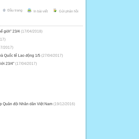
Đầu trang
In bài viết
Gửi phản hồi
ế giới” 23/4
(17/04/2018)
17)
07/2017)
và Quốc tế Lao động 1/5
(27/04/2017)
iới 23/4”
(17/04/2017)
ập Quân đội Nhân dân Việt Nam
(19/12/2016)