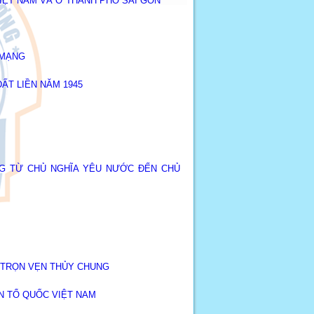
IỆT NAM VÀ Ở THÀNH PHỐ SÀI GÒN
 MẠNG
ẤT LIỀN NĂM 1945
G TỪ CHỦ NGHĨA YÊU NƯỚC ĐẾN CHỦ
 TRỌN VẸN THỦY CHUNG
ẬN TỔ QUỐC VIỆT NAM