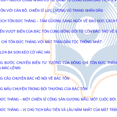
TÔN – NGƯỜI CÔNG NHÂN ƯU TÚ, LÃNH TỤ CÔNG ĐOÀN ĐẦU TIÊN Ở V
TÔN VỚI CÁN BỘ, CHIẾN SĨ LỰC LƯỢNG VŨ TRANG NHÂN DÂN
TỊCH TÔN ĐỨC THẮNG – TẤM GƯƠNG SÁNG NGỜI VỀ ĐẠO ĐỨC CÁCH
ẾN VƯỢT BIỂN CỦA BÁC TÔN CÙNG ĐỒNG ĐỘI TỪ CÔN ĐẢO TRỞ VỀ Đ
 CHÍ TÔN ĐỨC THẮNG VỚI MẶT TRẬN DÂN TỘC THỐNG NHẤT
 LỬA BA SON KÉO CỜ HẮC HẢI
G BƯỚC CHUYỂN BIẾN TƯ TƯỞNG CỦA ĐỒNG CHÍ TÔN ĐỨC THẮN
A MÁC-LÊNIN
G CÂU CHUYỆN BÁC HỒ NÓI VỀ BÁC TÔN
G MẨU CHUYỆN TRONG ĐỜI THƯỜNG CỦA BÁC TÔN
ĐỨC THẮNG – MỘT CHIẾN SĨ CỘNG SẢN GƯƠNG MẪU, MỘT CUỘC ĐỜI
ĐỨC THẮNG – VỊ CHỦ TỊCH ĐẦU TIÊN VÀ LÂU NĂM NHẤT CỦA MẶT TR