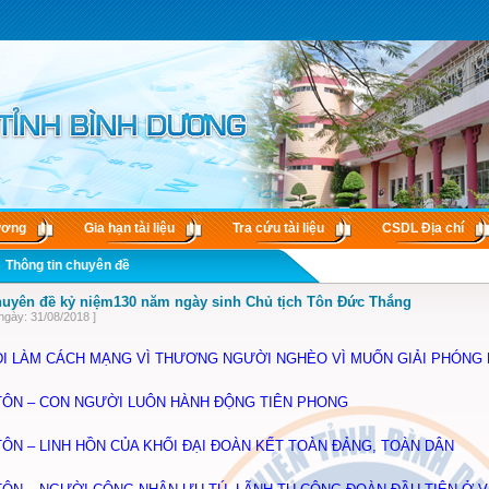
ương
Gia hạn tài liệu
Tra cứu tài liệu
CSDL Ðịa chí
Thông tin chuyên đề
huyên đề kỷ niệm130 năm ngày sinh Chủ tịch Tôn Đức Thắng
ngày: 31/08/2018 ]
ĐI LÀM CÁCH MẠNG VÌ THƯƠNG NGƯỜI NGHÈO VÌ MUỐN GIẢI PHÓNG 
TÔN – CON NGƯỜI LUÔN HÀNH ĐỘNG TIÊN PHONG
TÔN – LINH HỒN CỦA KHỐI ĐẠI ĐOÀN KẾT TOÀN ĐẢNG, TOÀN DÂN