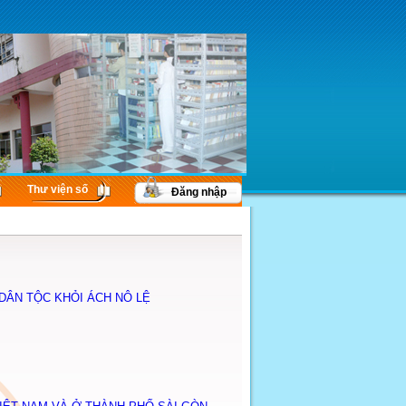
Thư viện số
Đăng nhập
DÂN TỘC KHỎI ÁCH NÔ LỆ