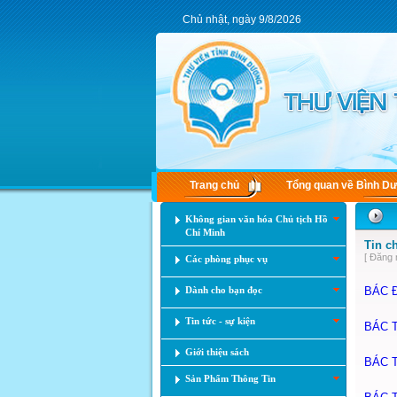
Chủ nhật, ngày 9/8/2026
Trang chủ
Tổng quan về Bình D
Không gian văn hóa Chủ tịch Hồ
Chí Minh
Tin c
[ Đăng 
Các phòng phục vụ
Dành cho bạn đọc
BÁC 
Tin tức - sự kiện
BÁC 
Giới thiệu sách
BÁC 
Sản Phẩm Thông Tin