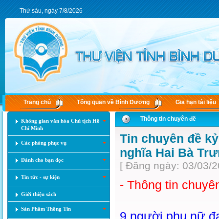
Thứ sáu, ngày 7/8/2026
Trang chủ
Tổng quan về Bình Dương
Gia hạn tài liệu
Thông tin chuyên đề
Không gian văn hóa Chủ tịch Hồ
Chí Minh
Tin chuyên đề kỷ
Các phòng phục vụ
nghĩa Hai Bà Tr
Dành cho bạn đọc
[ Đăng ngày: 03/03/2
Tin tức - sự kiện
- Thông tin chuy
Giới thiệu sách
Sản Phẩm Thông Tin
9 người phụ nữ đa