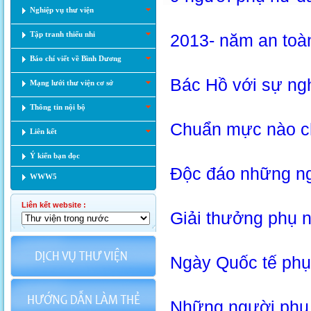
Nghiệp vụ thư viện
Tập tranh thiếu nhi
2013- năm an toà
Báo chí viết về Bình Dương
Bác Hồ với sự ng
Mạng lưới thư viện cơ sở
Thông tin nội bộ
Chuẩn mực nào ch
Liên kết
Ý kiến bạn đọc
Độc đáo những ng
WWW5
Liên kết website :
Giải thưởng phụ 
Ngày Quốc tế phụ
Những người phụ n