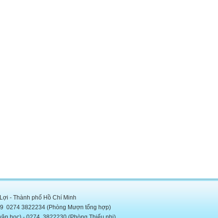
 Lợi - Thành phố Hồ Chí Minh
5889 0274 3822234 (Phòng Mượn tổng hợp)
c) - 0274. 3822230 (Phòng Thiếu nhi)