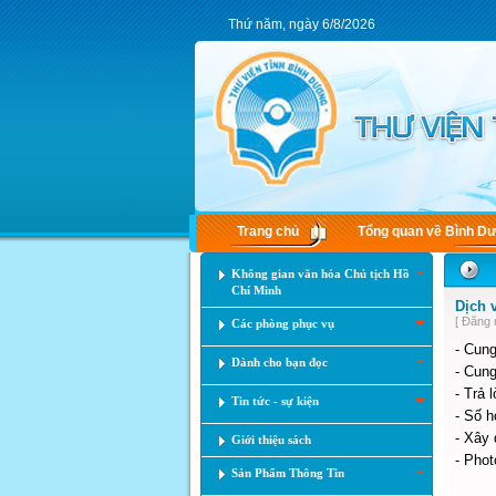
Thứ năm, ngày 6/8/2026
Trang chủ
Tổng quan về Bình D
Không gian văn hóa Chủ tịch Hồ
Chí Minh
Dịch 
[ Đăng 
Các phòng phục vụ
- Cung
Dành cho bạn đọc
- Cung
- Trả 
Tin tức - sự kiện
- Số h
- Xây 
Giới thiệu sách
- Phot
Sản Phẩm Thông Tin