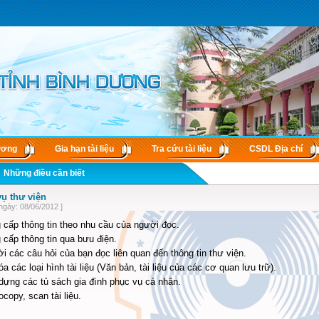
ương
Gia hạn tài liệu
Tra cứu tài liệu
CSDL Ðịa chí
Những điều cần biết
vụ thư viện
ngày: 08/06/2012 ]
 cấp thông tin theo nhu cầu của người đọc.
 cấp thông tin qua bưu điện.
lời các câu hỏi của bạn đọc liên quan đến thông tin thư viện.
óa các loại hình tài liệu (Văn bản, tài liệu của các cơ quan lưu trữ).
dựng các tủ sách gia đình phục vụ cá nhân.
ocopy, scan tài liệu.