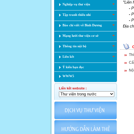
*Liên 
Nghiệp vụ thư viện
-
P
-
P
Tập tranh thiếu nhi
-
P
Báo chí viết về Bình Dương
Địa ch
Mạng lưới thư viện cơ sở
Thông tin nội bộ
Th
Liên kết
Cấ
Ý kiến bạn đọc
Nộ
WWW5
Liên kết website :