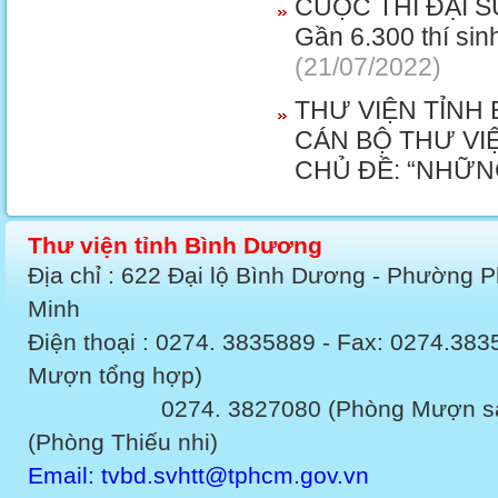
CUỘC THI ĐẠI 
Gần 6.300 thí sin
(21/07/2022)
THƯ VIỆN TỈNH
CÁN BỘ THƯ VI
CHỦ ĐỀ: “NHỮN
Thư viện tỉnh Bình Dương
Địa chỉ : 622 Đại lộ Bình Dương - Phường 
Minh
Điện thoại : 0274. 3835889 - Fax: 0274.3
Mượn tổng hợp)
0274. 3827080 (Phòng Mượn sách v
(Phòng Thiếu nhi)
Email: tvbd.svhtt@tphcm.gov.vn