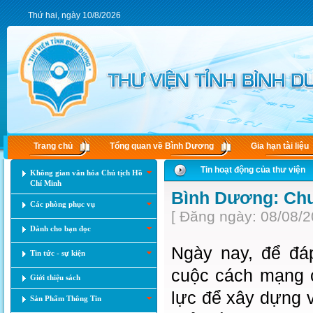
Thứ hai, ngày 10/8/2026
Trang chủ
Tổng quan về Bình Dương
Gia hạn tài liệu
Tin hoạt động của thư viện
Không gian văn hóa Chủ tịch Hồ
Chí Minh
Bình Dương: Chun
Các phòng phục vụ
[ Đăng ngày: 08/08/2
Dành cho bạn đọc
Ngày nay, để đá
Tin tức - sự kiện
cuộc cách mạng c
Giới thiệu sách
lực để xây dựng v
Sản Phẩm Thông Tin