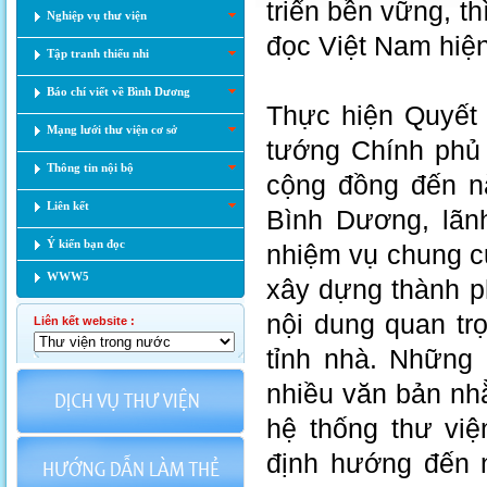
triển bền vững, th
Nghiệp vụ thư viện
đọc Việt Nam hiện
Tập tranh thiếu nhi
Báo chí viết về Bình Dương
Thực hiện Quyết
Mạng lưới thư viện cơ sở
tướng Chính phủ 
Thông tin nội bộ
cộng đồng đến n
Liên kết
Bình Dương, lãnh
Ý kiến bạn đọc
nhiệm vụ chung củ
WWW5
xây dựng thành p
nội dung quan tr
Liên kết website :
tỉnh nhà. Những
nhiều văn bản nhằ
hệ thống thư vi
định hướng đến n