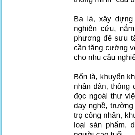
Ba là, xây dựng
nghiên cứu, nắm
phương để sưu tậ
cần tăng cường vốn
cho nhu cầu nghiê
Bốn là, khuyến kh
nhân dân, thông 
đọc ngoài thư việ
dạy nghề, trường
trọ công nhân, kh
loại sản phẩm, d
người cao tuổi.