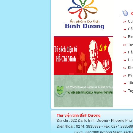
Cục
Cả
Bìn
Tu
Hào
Hu
Kh
Ký
Tă
Tu
Thư viện tỉnh Bình Dương
Địa chỉ : 622 Đại lộ Bình Dương - Phường Phú
Điện thoại : 0274. 3835889 - Fax: 0274.383
0274. 3827080 (Phòng Mượn sách văn họ