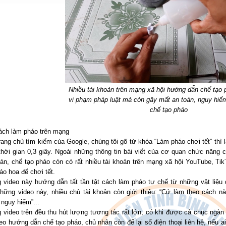
Nhiều tài khoản trên mạng xã hội hướng dẫn chế tạo 
vi phạm pháp luật mà còn gây mất an toàn, nguy hiểm
chế tạo pháo
ách làm pháo trên mạng
rang chủ tìm kiếm của Google, chúng tôi gõ từ khóa “Làm pháo chơi tết” thì 
thời gian 0,3 giây. Ngoài những thông tin bài viết của cơ quan chức năng 
án, chế tạo pháo còn có rất nhiều tài khoản trên mạng xã hội YouTube, Ti
áo hoa để chơi tết.
 video này hướng dẫn tất tần tật cách làm pháo tự chế từ những vật liệ
những video này, nhiều chủ tài khoản còn giới thiệu: “Cứ làm theo cách nà
nguy hiểm”...
video trên đều thu hút lượng tương tác rất lớn, có khi được cả chục ngàn 
eo hướng dẫn chế tạo pháo, chủ nhân còn để lại số điện thoại liên hệ, nếu 