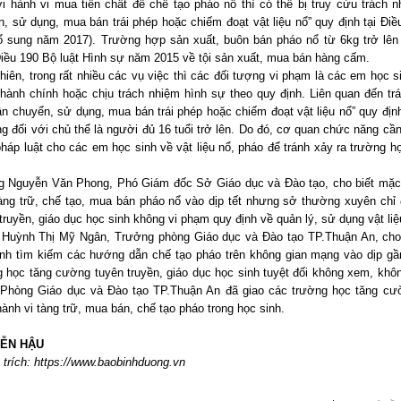
i hành vi mua tiền chất để chế tạo pháo nổ thì có thể bị truy cứu trách n
n, sử dụng, mua bán trái phép hoặc chiếm đoạt vật liệu nổ” quy định tại Đ
bổ sung năm 2017). Trường hợp sản xuất, buôn bán pháo nổ từ 6kg trở lên 
iều 190 Bộ luật Hình sự năm 2015 về tội sản xuất, mua bán hàng cấm.
hiên, trong rất nhiều các vụ việc thì các đối tượng vi phạm là các em học si
ành chính hoặc chịu trách nhiệm hình sự theo quy định. Liên quan đến trác
ận chuyển, sử dụng, mua bán trái phép hoặc chiếm đoạt vật liệu nổ” quy định
g đối với chủ thể là người đủ 16 tuổi trở lên. Do đó, cơ quan chức năng c
háp luật cho các em học sinh về vật liệu nổ, pháo để tránh xảy ra trường hợ
 Nguyễn Văn Phong, Phó Giám đốc Sở Giáo dục và Đào tạo, cho biết mặc
tàng trữ, chế tạo, mua bán pháo nổ vào dịp tết nhưng sở thường xuyên chỉ
truyền, giáo dục học sinh không vi phạm quy định về quản lý, sử dụng vật liệ
Huỳnh Thị Mỹ Ngân, Trưởng phòng Giáo dục và Đào tạo TP.Thuận An, cho 
inh tìm kiếm các hướng dẫn chế tạo pháo trên không gian mạng vào dịp gần
g học tăng cường tuyên truyền, giáo dục học sinh tuyệt đối không xem, kh
 Phòng Giáo dục và Đào tạo TP.Thuận An đã giao các trường học tăng cườn
ành vi tàng trữ, mua bán, chế tạo pháo trong học sinh.
ỄN HẬU
trích: https://www.baobinhduong.vn