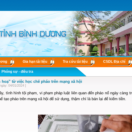
ương
Gia hạn tài liệu
Tra cứu tài liệu
CSDL Ðịa chí
Phóng sự - điều tra
 hoạ” từ việc học chế pháo trên mạng xã hội
ngày: 04/01/2024 ]
y, tình hình tội phạm, vi phạm pháp luật liên quan đến pháo nổ ngày càng tr
ế tạo pháo trên mạng xã hội để sử dụng, thậm chí là bán lại để kiếm tiền.