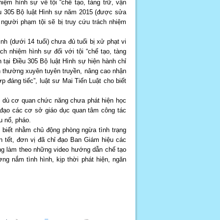
hiệm hình sự về tội “chế tạo, tàng trữ, vận
iều 305 Bộ luật Hình sự năm 2015 (được sửa
người phạm tội sẽ bị truy cứu trách nhiệm
nh (dưới 14 tuổi) chưa đủ tuổi bị xử phạt vi
h nhiệm hình sự đối với tội “chế tạo, tàng
 tại Điều 305 Bộ luật Hình sự hiện hành chỉ
ần thường xuyên tuyên truyền, nâng cao nhận
p đáng tiếc”, luật sư Mai Tiến Luật cho biết
 dù cơ quan chức năng chưa phát hiện học
 đạo các cơ sở giáo dục quan tâm công tác
u nổ, pháo.
biết nhằm chủ động phòng ngừa tình trạng
 tết, đơn vị đã chỉ đạo Ban Giám hiệu các
ông làm theo những video hướng dẫn chế tạo
g nắm tình hình, kịp thời phát hiện, ngăn