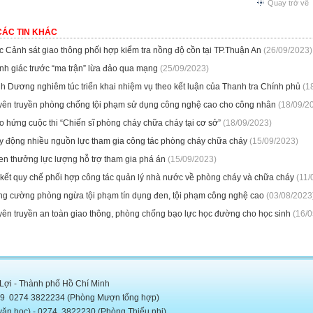
Quay trở về
CÁC TIN KHÁC
 Cảnh sát giao thông phối hợp kiểm tra nồng độ cồn tại TP.Thuận An
(26/09/2023)
nh giác trước “ma trận” lừa đảo qua mạng
(25/09/2023)
h Dương nghiêm túc triển khai nhiệm vụ theo kết luận của Thanh tra Chính phủ
(1
yên truyền phòng chống tội phạm sử dụng công nghệ cao cho công nhân
(18/09/2
 hứng cuộc thi “Chiến sĩ phòng cháy chữa cháy tại cơ sở”
(18/09/2023)
y động nhiều nguồn lực tham gia công tác phòng cháy chữa cháy
(15/09/2023)
en thưởng lực lượng hỗ trợ tham gia phá án
(15/09/2023)
 kết quy chế phối hợp công tác quản lý nhà nước về phòng cháy và chữa cháy
(11/
ng cường phòng ngừa tội phạm tín dụng đen, tội phạm công nghệ cao
(03/08/2023
yên truyền an toàn giao thông, phòng chống bạo lực học đường cho học sinh
(16/0
 Lợi - Thành phố Hồ Chí Minh
5889 0274 3822234 (Phòng Mượn tổng hợp)
c) - 0274. 3822230 (Phòng Thiếu nhi)