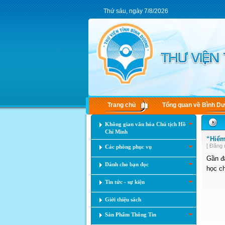
Thứ sáu, ngày 7/8/2026
Trang chủ
Tổng quan về Bình D
Không gian văn hóa Chủ tịch Hồ
Chí Minh
“Hiểm
[ Đăng 
Các phòng phục vụ
Gần đâ
Dành cho bạn đọc
học ch
Tin tức - sự kiện
Giới thiệu sách
Sản Phẩm Thông Tin