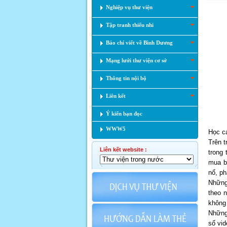
Nghiệp vụ thư viện
Tập tranh thiếu nhi
Báo chí viết về Bình Dương
Mạng lưới thư viện cơ sở
Thông tin nội bộ
Liên kết
Ý kiến bạn đọc
WWW5
Học c
Trên t
Liên kết website :
trong 
mua b
nổ, ph
Những
theo 
không 
Những 
số vid