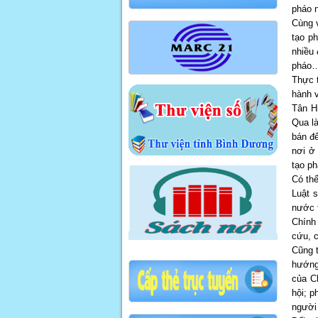
pháo n
Cùng v
tạo ph
nhiều 
pháo… 
Thực t
hành 
Tân H
Qua là
bán để
nơi ở
tạo ph
Có thể
Luật 
nước t
Chính
cứu, c
Cũng t
hướng 
của Ch
hội; p
người 