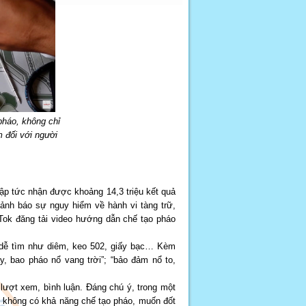
pháo, không chỉ
 đối với người
lập tức nhận được khoảng 14,3 triệu kết quả
cảnh báo sự nguy hiểm về hành vi tàng trữ,
kTok đăng tải video hướng dẫn chế tạo pháo
u dễ tìm như diêm, keo 502, giấy bạc… Kèm
y, bao pháo nổ vang trời”; “bảo đảm nổ to,
lượt xem, bình luận. Đáng chú ý, trong một
ai không có khả năng chế tạo pháo, muốn đốt