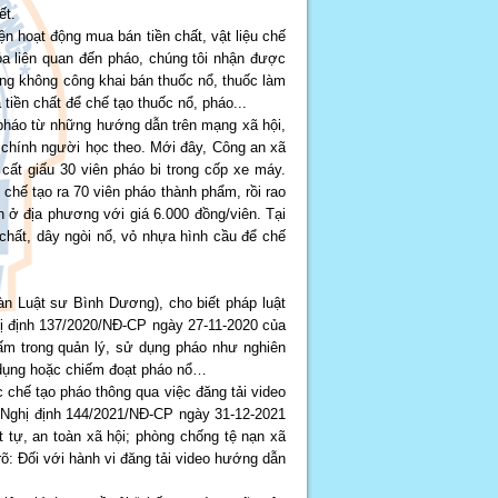
ết.
n hoạt động mua bán tiền chất, vật liệu chế
óa liên quan đến pháo, chúng tôi nhận được
ng không công khai bán thuốc nổ, thuốc làm
tiền chất để chế tạo thuốc nổ, pháo...
o pháo từ những hướng dẫn trên mạng xã hội,
 chính người học theo. Mới đây, Công an xã
cất giấu 30 viên pháo bi trong cốp xe máy.
 chế tạo ra 70 viên pháo thành phẩm, rồi rao
n ở địa phương với giá 6.000 đồng/viên. Tại
chất, dây ngòi nổ, vỏ nhựa hình cầu để chế
n Luật sư Bình Dương), cho biết pháp luật
hị định 137/2020/NĐ-CP ngày 27-11-2020 của
ấm trong quản lý, sử dụng pháo như nghiên
ử dụng hoặc chiếm đoạt pháo nổ…
 chế tạo pháo thông qua việc đăng tải video
1 Nghị định 144/2021/NĐ-CP ngày 31-12-2021
t tự, an toàn xã hội; phòng chống tệ nạn xã
õ: Đối với hành vi đăng tải video hướng dẫn