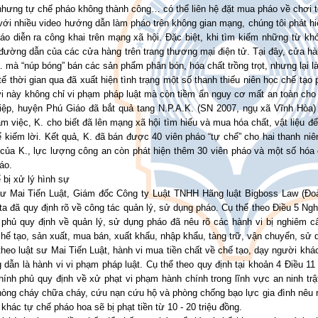
hưng tự chế pháo không thành công… có thể liên hệ đặt mua pháo về chơi t
ới nhiều video hướng dẫn làm pháo trên không gian mạng, chúng tôi phát hiệ
áo diễn ra công khai trên mạng xã hội. Đặc biệt, khi tìm kiếm những từ kh
đường dẫn của các cửa hàng trên trang thương mại điện tử. Tại đây, cửa hà
mà “núp bóng” bán các sản phẩm phân bón, hóa chất trồng trọt, nhưng lại là 
ế thời gian qua đã xuất hiện tình trạng một số thanh thiếu niên học chế tạ
vi này không chỉ vi phạm pháp luật mà còn tiềm ẩn nguy cơ mất an toàn cho
iệp, huyện Phú Giáo đã bắt quả tang N.P.A.K. (SN 2007, ngụ xã Vĩnh Hòa) 
m việc, K. cho biết đã lên mạng xã hội tìm hiểu và mua hóa chất, vật liệu để
 kiếm lời. Kết quả, K. đã bán được 40 viên pháo “tự chế” cho hai thanh niê
 của K., lực lượng công an còn phát hiện thêm 30 viên pháo và một số hóa 
áo.
 bị xử lý hình sự
sư Mai Tiến Luật, Giám đốc Công ty Luật TNHH Hãng luật Bigboss Law (Đoà
a đã quy định rõ về công tác quản lý, sử dụng pháo. Cụ thể theo Điều 5 Ng
 phủ quy định về quản lý, sử dụng pháo đã nêu rõ các hành vi bị nghiêm c
hế tạo, sản xuất, mua bán, xuất khẩu, nhập khẩu, tàng trữ, vận chuyển, s
heo luật sư Mai Tiến Luật, hành vi mua tiền chất về chế tạo, dạy người khác
dẫn là hành vi vi phạm pháp luật. Cụ thể theo quy định tại khoản 4 Điều 1
ính phủ quy định về xử phạt vi phạm hành chính trong lĩnh vực an ninh trậ
hòng cháy chữa cháy, cứu nạn cứu hộ và phòng chống bạo lực gia đình nêu r
khác tự chế pháo hoa sẽ bị phạt tiền từ 10 - 20 triệu đồng.