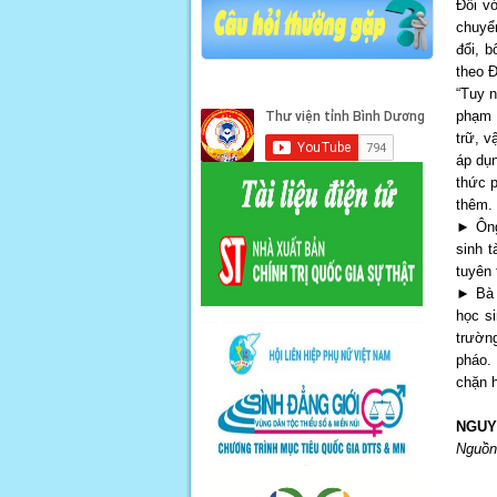
Đối vớ
chuyể
đổi, 
theo Đ
“Tuy n
phạm h
trữ, v
áp dụn
thức p
thêm.
► Ông
sinh 
tuyên 
► Bà 
học s
trườn
pháo.
chặn h
NGUY
Nguồn 