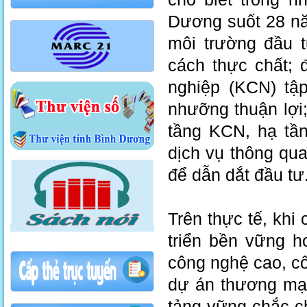
Dương suốt 28 nă
môi trường đầu t
cách thực chất; 
nghiệp (KCN) tập
nhưỡng thuận lợi;
tầng KCN, hạ tần
dịch vụ thông qu
để dẫn dắt đầu tư
Trên thực tế, khi
triển bền vững h
công nghệ cao, c
dự án thương mại,
tảng vững chắc c