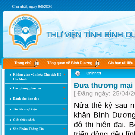
Chủ nhật, ngày 9/8/2026
Trang chủ
Tổng quan về Bình Dương
Gia hạn tài liệu
Chính trị
Không gian văn hóa Chủ tịch Hồ
Chí Minh
Đưa thương mại 
Các phòng phục vụ
[ Đăng ngày: 25/04/2
Dành cho bạn đọc
Nửa thế kỷ sau n
Tin tức - sự kiện
khăn Bình Dương
Giới thiệu sách
đô thị hiện đại.
Sản Phẩm Thông Tin
triển đồng đều lĩ