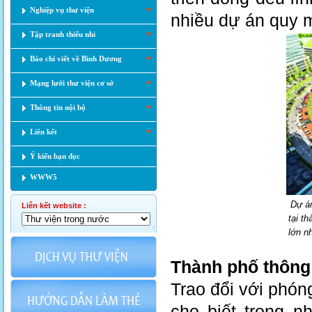
Nghiệp vụ thư viện
nhiều dự án quy 
Tập tranh thiếu nhi
Báo chí viết về Bình Dương
Mạng lưới thư viện cơ sở
Thông tin nội bộ
Liên kết
Ý kiến bạn đọc
WWW5
Dự á
Liên kết website :
tại t
lớn n
Thành phố thông 
Trao đổi với phóng
cho biết trong n