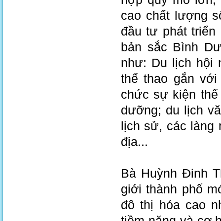
cao chất lượng 
đầu tư phát triể
bản sắc Bình Dươ
như: Du lịch hội 
thể thao gắn với
chức sự kiện thể
dưỡng; du lịch v
lịch sử, các làng
địa...
Bà Huỳnh Đinh T
giới thành phố m
đô thị hóa cao 
tiềm năng và cơ h