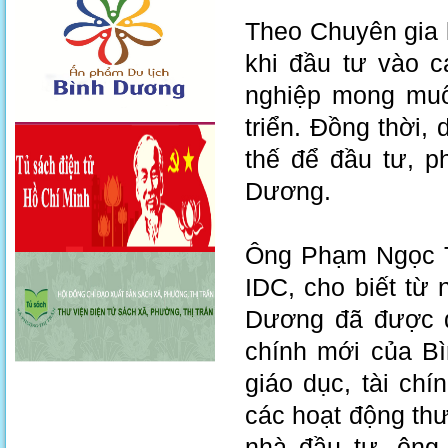
Theo Chuyên gia k
khi đầu tư vào c
nghiệp mong muố
triển. Đồng thời,
thế để đầu tư, p
Dương.
Ông Phạm Ngọc T
IDC, cho biết từ
Dương đã được đị
chính mới của Bì
giáo dục, tài ch
các hoạt động th
nhà đầu tư, ôn