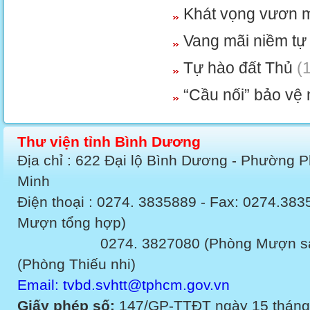
Khát vọng vươn 
Vang mãi niềm tự
Tự hào đất Thủ
(1
“Cầu nối” bảo vệ
Thư viện tỉnh Bình Dương
Địa chỉ : 622 Đại lộ Bình Dương - Phường 
Minh
Điện thoại : 0274. 3835889 - Fax: 0274.3
Mượn tổng hợp)
0274. 3827080 (Phòng Mượn sách v
(Phòng Thiếu nhi)
Email: tvbd.svhtt@tphcm.gov.vn
Giấy phép số:
147/GP-TTĐT ngày 15 tháng