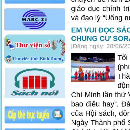
giáo dục chính t
và đạo lý “Uống n
EM VUI ĐỌC SÁC
CHUNG CƯ SOR
[Đăng ngày: 28/06/2
Tối
(ph
Thà
độn
Chí Minh lần thứ 
bao điều hay”. Đ
của Hội sách, đồ
Ngày Thành phố S