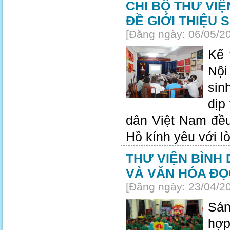
CHI BỘ THƯ VI
ĐỀ GIỚI THIỆU
[Đăng ngày: 06/05/2
Kể 
Nội
sin
dịp
dân Việt Nam đều
Hồ kính yêu với lò
THƯ VIỆN BÌNH 
VÀ VĂN HÓA ĐỌ
[Đăng ngày: 23/04/2
Sán
hợp