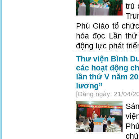
trú
Tru
Phú Giáo tổ chứ
hóa đọc Lần thứ 
động lực phát tri
Thư viện Bình D
các hoạt động c
lần thứ V năm 20
lương”
[Đăng ngày: 21/04/2
Sán
việ
Phú
chủ