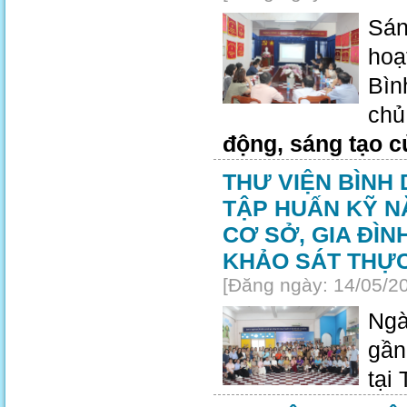
Sán
hoạ
Bìn
chủ
động, sáng tạo c
THƯ VIỆN BÌNH
TẬP HUẤN KỸ N
CƠ SỞ, GIA ĐÌ
KHẢO SÁT THỰC
[Đăng ngày: 14/05/2
Ngà
gần
tại