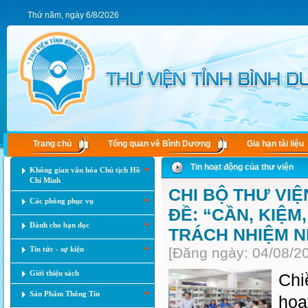
Thứ năm, ngày 6/8/2026
Trang chủ
Tổng quan về Bình Dương
Gia hạn tài liệu
Tin hoạt động của thư viện
Không gian văn hóa Chủ tịch Hồ
Chí Minh
CHI BỘ THƯ VI
Các phòng phục vụ
ĐỀ: “CẦN, KIỆM
Dành cho bạn đọc
TRÁCH NHIỆM N
Tin tức - sự kiện
[Đăng ngày: 04/08/2
Giới thiệu sách
Chi
Sản Phẩm Thông Tin
hoạ