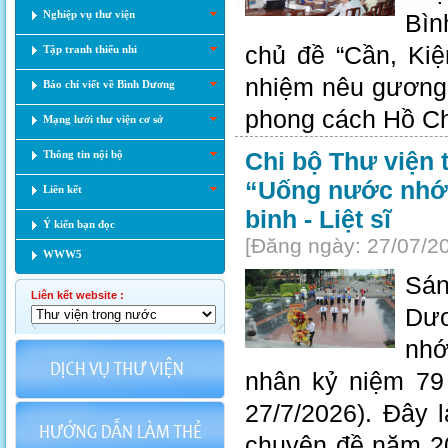
Nghiệp vụ thư viện
Bìn
chủ đề “Cần, Kiệ
Tập tranh thiếu nhi
nhiệm nêu gương 
Báo chí viết về Bình Dương
phong cách Hồ Ch
Mạng lưới thư viện cơ sở
Chi bộ Thư viện 
Thông tin nội bộ
“Uống nước nhớ
Liên kết
binh - Liệt sĩ
Ý kiến bạn đọc
[Đăng ngày: 27/07/2
WWW5
Sán
Liên kết website :
Dươ
nhớ
nhân kỷ niệm 79 
27/7/2026). Đây 
chuyên đề năm 20