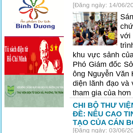
[Đăng ngày: 14/06/2
Sán
chư
với
trì
khu vực sảnh củ
Phó Giám đốc Sơ
ông Nguyễn Văn H
diện lãnh đạo và
tham gia của hơn 
CHI BỘ THƯ VI
ĐỀ: NÊU CAO T
TẠO CỦA CÁN B
[Đăng ngày: 03/06/2