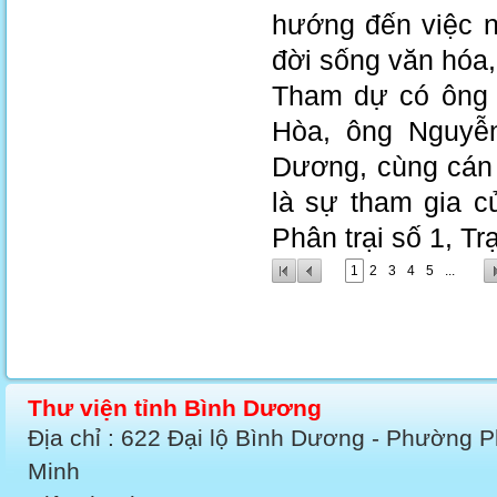
hướng đến việc n
đời sống văn hóa,
Tham dự có ông
Hòa, ông Nguyễ
Dương, cùng cán 
là sự tham gia 
Phân trại số 1, T
1
2
3
4
5
...
Thư viện tỉnh Bình Dương
Địa chỉ : 622 Đại lộ Bình Dương - Phường 
Minh