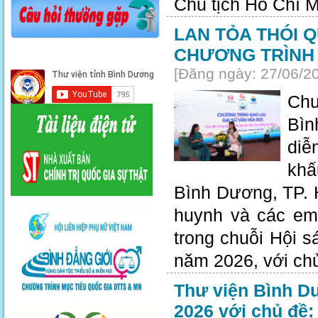
Chủ tịch Hồ Chí M
LAN TỎA THÓI 
CHƯƠNG TRÌNH 
[Đăng ngày: 27/06/2
Chư
Bìn
diễ
khấ
Bình Dương, TP. 
huynh và các em 
trong chuỗi Hội s
năm 2026, với chủ
Thư viện Bình Dư
2026 với chủ đề: