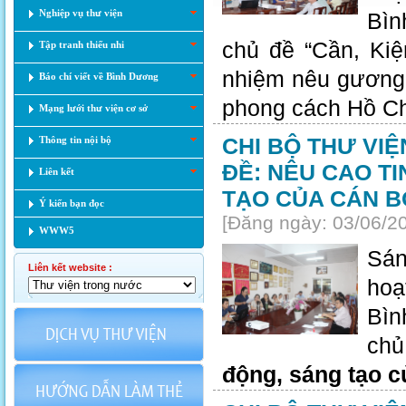
Nghiệp vụ thư viện
Bìn
chủ đề “Cần, Kiệ
Tập tranh thiếu nhi
nhiệm nêu gương 
Báo chí viết về Bình Dương
phong cách Hồ Ch
Mạng lưới thư viện cơ sở
CHI BỘ THƯ VI
Thông tin nội bộ
ĐỀ: NÊU CAO T
Liên kết
TẠO CỦA CÁN B
Ý kiến bạn đọc
[Đăng ngày: 03/06/2
WWW5
Sán
Liên kết website :
hoạ
Bìn
chủ
động, sáng tạo c