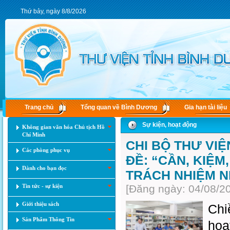
Thứ bảy, ngày 8/8/2026
Trang chủ
Tổng quan về Bình Dương
Gia hạn tài liệu
Sự kiện, hoạt động
Không gian văn hóa Chủ tịch Hồ
Chí Minh
CHI BỘ THƯ VI
Các phòng phục vụ
ĐỀ: “CẦN, KIỆM
Dành cho bạn đọc
TRÁCH NHIỆM N
Tin tức - sự kiện
[Đăng ngày: 04/08/2
Giới thiệu sách
Chi
Sản Phẩm Thông Tin
hoạ