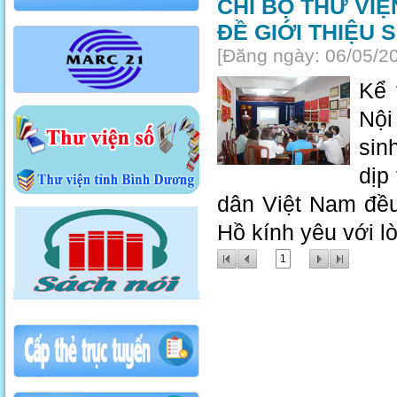
CHI BỘ THƯ VI
ĐỀ GIỚI THIỆU
[Đăng ngày: 06/05/2
Kể 
Nội
sin
dịp
dân Việt Nam đều
Hồ kính yêu với lò
1