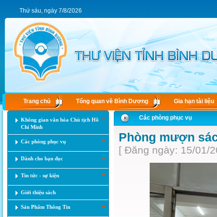
Thứ sáu, ngày 7/8/2026
Trang chủ
Tổng quan về Bình Dương
Gia hạn tài liệu
Các phòng phục vụ
Không gian văn hóa Chủ tịch Hồ
Chí Minh
Phòng mượn sác
Các phòng phục vụ
[ Đăng ngày: 15/01/2
Dành cho bạn đọc
Tin tức - sự kiện
Giới thiệu sách
Sản Phẩm Thông Tin