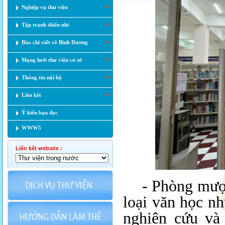
Nghiệp vụ thư viện
Tập tranh thiếu nhi
Báo chí viết về Bình Dương
Mạng lưới thư viện cơ sở
Thông tin nội bộ
Liên kết
Ý kiến bạn đọc
WWW5
Liên kết website :
-
Phòng mượ
loại
văn học
nh
nghiên cứu và 