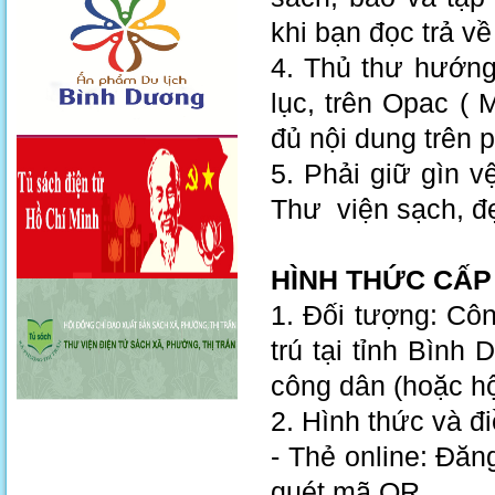
khi bạn đọc trả về
4. Thủ thư hướng 
lục, trên Opac (
đủ nội dung trên 
5. Phải giữ gìn 
Thư viện sạch, đ
HÌNH THỨC CẤP
1. Đối tượng: Cô
trú tại tỉnh Bình
công dân (hoặc hộ
2. Hình thức và đi
- Thẻ online: Đăn
quét mã QR