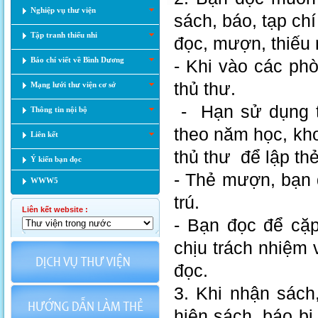
Nghiệp vụ thư viện
sách, báo, tạp ch
Tập tranh thiếu nhi
đọc, mượn, thiếu 
Báo chí viết về Bình Dương
- Khi vào các ph
thủ thư.
Mạng lưới thư viện cơ sở
- Hạn sử dụng th
Thông tin nội bộ
theo năm học, kh
Liên kết
thủ thư để lập th
Ý kiến bạn đọc
- Thẻ mượn, bạn 
WWW5
trú.
Liên kết website :
- Bạn đọc để cặp
chịu trách nhiệm 
đọc.
3. Khi nhận sách,
hiện sách, báo bị