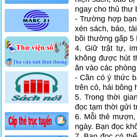
ngay cho thủ thư b
- Trường hợp bạn
xén sách, báo, tà
bồi thường gấp 5 l
4. Giữ trật tự, i
không được hút t
ăn vào các phòng
- Cần có ý thức 
trên cỏ, hái bông
5. Trong thời gi
đọc tạm thời gửi t
6. Mỗi thẻ mượn
ngày. Bạn đọc kh
7. Bạn đọc có thể