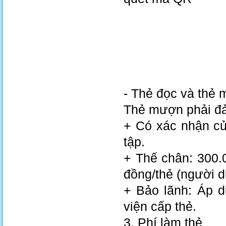
- Thẻ đọc và thẻ m
Thẻ mượn phải đả
+ Có xác nhận củ
tập.
+ Thế chân: 300.0
đồng/thẻ (người dư
+ Bảo lãnh: Áp d
viện cấp thẻ.
3. Phí làm thẻ