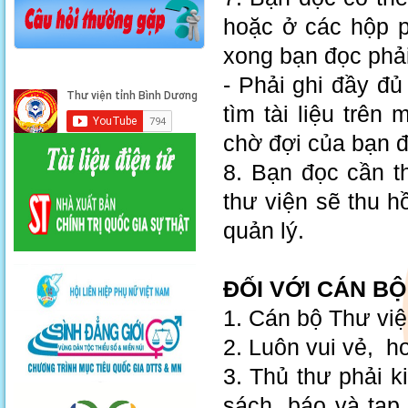
hoặc ở các hộp p
xong bạn đọc phải
- Phải ghi đầy đủ 
tìm tài liệu trên
chờ đợi của bạn 
8. Bạn đọc cần t
thư viện sẽ thu h
quản lý.
ĐỐI VỚI CÁN BỘ
1. Cán bộ Thư việ
2. Luôn vui vẻ, h
3. Thủ thư phải 
sách, báo và tạp 