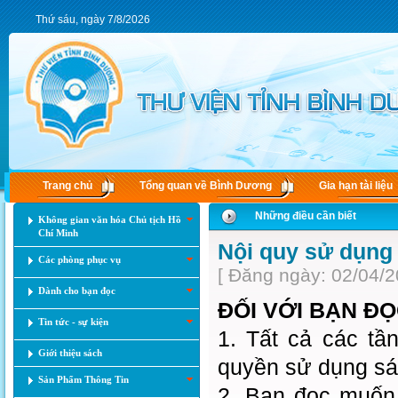
Thứ sáu, ngày 7/8/2026
Trang chủ
Tổng quan về Bình Dương
Gia hạn tài liệu
Những điều cần biết
Không gian văn hóa Chủ tịch Hồ
Chí Minh
Nội quy sử dụng 
Các phòng phục vụ
[ Đăng ngày: 02/04/2
Dành cho bạn đọc
ĐỐI VỚI BẠN ĐỌ
Tin tức - sự kiện
1. Tất cả các tầ
Giới thiệu sách
quyền sử dụng sác
Sản Phẩm Thông Tin
2. Bạn đọc muốn 