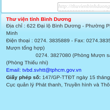
Thư viện tỉnh Bình Dương
Địa chỉ : 622 Đại lộ Bình Dương - Phường 
Minh
Điện thoại : 0274. 3835889 - Fax: 0274.3
Mượn tổng hợp)
0274. 3827080 (Phòng Mượn sách v
(Phòng Thiếu nhi)
Email: tvbd.svhtt@tphcm.gov.vn
Giấy phép số:
147/GP-TTĐT ngày 15 tháng
Cục quản lý Phát thanh, Truyền hình và Thôn