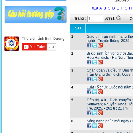
Sắp xếp :
0..9
A
B
C
D
E
F
G
H
Trang :
/6991
C
STT
1
Giáo trình an ninh mạng th
nghệ - Truyền thông, 2025. - 
2
Bí kíp sinh tồn trong thời đạ
Hữu Hải dịch. - Hà Nội : Thôn
3
Chẩn đoán và điều trị Ung th
Trần Giang Sơn dịch. Quyển 2.
4
Luật Tổ chức Quốc hội năm 20
5
Tiếp thị 4.0 : Dịch chuyển
Setiawan; Nguyễn Khoa Hồn
Trẻ, 2025. - 262 tr ; 21 cm
6
Sống hạnh phúc mỗi ngày / Ng