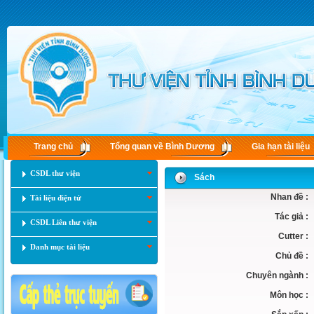
Trang chủ
Tổng quan về Bình Dương
Gia hạn tài liệu
CSDL thư viện
Sách
Nhan đề :
Tài liệu điện tử
Tác giả :
CSDL Liên thư viện
Cutter :
Danh mục tài liệu
Chủ đề :
Chuyên ngành :
Môn học :