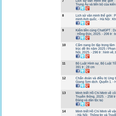
7
Lịch sử văn minh thế giới :
Trung Âu và tiến bộ của kiến 
8
Lịch sử văn minh thế giới : 
minh Anh quốc. - Hà Nội : Kh
9
Kiếm tiền cùng ChatGPT : Da
: Hồng Đức, 2025. - 206 tr : 
10
Cẩm nang ôn tập trọng tâm 
trúc đề thi năm 2025 / Pha
Nội, 2025. - 296 tr : hình vẽ,
11
Bộ Luật Hình sự, Bộ Luật Tố 
391 tr ; 28 cm
12
Chẩn đoán và điều trị Ung t
Giang Sơn dịch. Quyển 1. - Hà
13
Minh triết Hồ Chí Minh về cô
Truyền thông, 2025. - 258 tr
Đảng và dân tộc ta)
14
Minh triết Hồ Chí Minh về v
- Hà Nội : Thông tin và Truyề