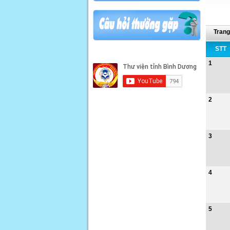
Trang
STT
1
2
3
4
5