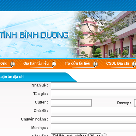
ương
Gia hạn tài liệu
Tra cứu tài liệu
CSDL Ðịa chí
Luận án địa chí
Nhan đề :
Tác giả :
Cutter :
Dewey :
Chủ đề :
Chuyên ngành :
Môn học :