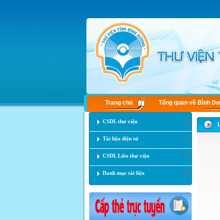
Trang chủ
Tổng quan về Bình D
CSDL thư viện
Tài liệu điện tử
CSDL Liên thư viện
Danh mục tài liệu