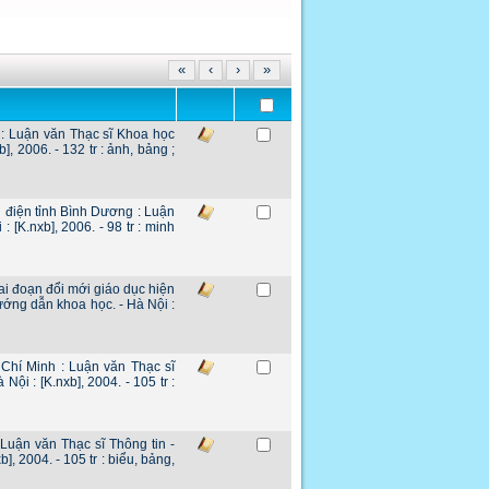
«
‹
›
»
: Luận văn Thạc sĩ Khoa học
, 2006. - 132 tr : ảnh, bảng ;
 điện tỉnh Bình Dương : Luận
[K.nxb], 2006. - 98 tr : minh
ai đoạn đổi mới giáo dục hiện
ướng dẫn khoa học. - Hà Nội :
 Chí Minh : Luận văn Thạc sĩ
i : [K.nxb], 2004. - 105 tr :
 Luận văn Thạc sĩ Thông tin -
 2004. - 105 tr : biểu, bảng,