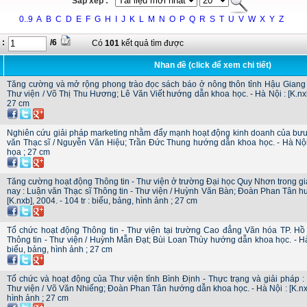
Sắp xếp :
0..9
A
B
C
D
E
F
G
H
I
J
K
L
M
N
O
P
Q
R
S
T
U
V
W
X
Y
Z
 :
/6
Có
101
kết quả tìm được
Nhan đề (click để xem chi tiết)
Tăng cường và mở rộng phong trào đọc sách báo ở nông thôn tỉnh Hậu Giang 
Thư viện / Võ Thị Thu Hương; Lê Văn Viết hướng dẫn khoa học. - Hà Nội : [K.nxb]
27 cm
Nghiên cứu giải pháp marketing nhằm đẩy mạnh hoạt động kinh doanh của bưu
văn Thạc sĩ / Nguyễn Văn Hiệu; Trần Đức Thung hướng dẫn khoa học. - Hà Nội : 
họa ; 27 cm
Tăng cường hoạt động Thông tin - Thư viện ở trường Đại học Quy Nhơn trong gi
nay : Luận văn Thạc sĩ Thông tin - Thư viện / Huỳnh Văn Bàn; Đoàn Phan Tân h
[K.nxb], 2004. - 104 tr : biểu, bảng, hình ảnh ; 27 cm
Tổ chức hoạt động Thông tin - Thư viện tại trường Cao đẳng Văn hóa TP. Hồ
Thông tin - Thư viện / Huỳnh Mẫn Đạt; Bùi Loan Thùy hướng dẫn khoa học. - Hà Nộ
biểu, bảng, hình ảnh ; 27 cm
Tổ chức và hoạt động của Thư viện tỉnh Bình Định - Thực trạng và giải pháp :
Thư viện / Võ Văn Nhiếng; Đoàn Phan Tân hướng dẫn khoa học. - Hà Nội : [K.nxb],
hình ảnh ; 27 cm