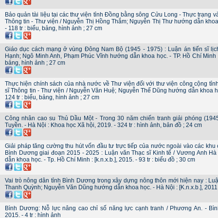
Bảo quản tài liệu tại các thư viện tỉnh Đồng bằng sông Cửu Long - Thực trạng và
Thông tin - Thư viện / Nguyễn Thị Hồng Thắm; Nguyễn Thị Thư hướng dẫn khoa h
- 118 tr : biểu, bảng, hình ảnh ; 27 cm
Giáo dục cách mạng ở vùng Đông Nam Bộ (1945 - 1975) : Luận án tiến sĩ lị
Hạnh; Ngô Minh Anh, Phạm Phúc Vĩnh hướng dẫn khoa học. - TP. Hồ Chí Minh : [K
bảng, hình ảnh ; 27 cm
Thực hiện chính sách của nhà nước về Thư viện đối với thư viện công cộng tỉn
sĩ Thông tin - Thư viện / Nguyễn Văn Huệ; Nguyễn Thế Dũng hướng dẫn khoa học
124 tr : biểu, bảng, hình ảnh ; 27 cm
Công nhân cao su Thủ Dầu Một - Trong 30 năm chiến tranh giải phóng (194
Tuyền. - Hà Nội : Khoa học Xã hội, 2019. - 324 tr : hình ảnh, bản đồ ; 24 cm
Giải pháp tăng cường thu hút vốn đầu tư trực tiếp của nước ngoài vào các khu 
Bình Dương giai đoạn 2015 - 2025 : Luận văn Thạc sĩ Kinh tế / Vương Anh 
dẫn khoa học. - Tp. Hồ Chí Minh : [k.n.x.b.], 2015. - 93 tr : biểu đồ ; 30 cm
Vai trò nông dân tỉnh Bình Dương trong xây dựng nông thôn mới hiện nay : Luậ
Thanh Quỳnh; Nguyễn Văn Dũng hướng dẫn khoa học. - Hà Nội : [K.n.x.b.], 2011. 
Bình Dương: Nỗ lực nâng cao chỉ số năng lực cạnh tranh / Phương An. - B
2015. - 4 tr : hình ảnh