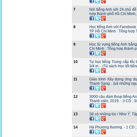
7
Nói tiếng Anh với 24 chủ đề
hợp thành phố Hồ Chí Minh, 2
8
Học tiếng Anh với Facebook :
TP. Hồ Chí Minh : Tổng hợp 
9
Học từ vựng tiếng Anh bằng 
Chí Minh : Tổng hợp thành ph
10
Tự học tiếng Trung cấp tốc 
3/4 in. - (Tủ sách Học tốt tiế
11
Giáo trình Xây dựng ứng d
Thanh Sang... [và những người
12
3000 câu đàm thoại tiếng A
Thanh niên, 2019. - 3 CD ; 3/
13
Sẽ có những lúc / Như Ý. Tập 
14
Hà Phương thương. - 1 CD ; 