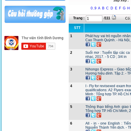
Sắp xếp :
0..9
A
B
C
D
E
F
G
H
Trang :
/111
Có
STT
1
Phát huy vai trò nguồn nhân
Cao Thanh Quỳnh. - Hà Nội, 2
2
Suối mơ : Tuyển tập các ca 
nhạc, 2017. - 5 CD ; 3/4 in
3
Nihongo Express - Giao tiế
Hương hiệu đính. Tập 2. - TP
4
I - Fly for revisexed exam f
qualifications: A2 Flyers e
Minh : Tổng hợp TP. Hồ Chí M
5
Thông thạo tiếng Anh giao t
Tổng hợp TP. Hồ Chí Minh, 20
6
All - in - one English : Ti
Nguyễn Thành Yến dịch. - TP