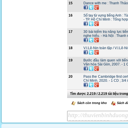
15
Dance with me : Thanh Thảo, 
16
Sổ tay từ vựng tiếng Anh : T
- TP. Hồ Chí Minh : Tổng hợp
17
30 bài kiểm tra năng lực ti
nghe hiểu. - Hà Nội : Thanh n
18
V.I.Lê-Nin toàn tập / V.I.Lê-Ni
19
Bước đầu làm quen với tiếng
Văn hóa Sài Gòn, 2007. - 1 C
20
Pass the Cambridge first cer
Chí Minh, 2020. - 1 CD ; 3/4 
Tìm được 2.219 / 2.219 tài liệu tron
Sách còn trong kho
Sách đ