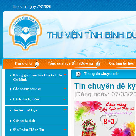
Thứ sáu, ngày 7/8/2026
Trang chủ
Tổng quan về Bình Dương
Gia hạn tài liệu
Thông tin chuyên đề
Không gian văn hóa Chủ tịch Hồ
Chí Minh
Tin chuyên đề k
Các phòng phục vụ
[Đăng ngày: 07/03/2
Dành cho bạn đọc
Tin tức - sự kiện
Giới thiệu sách
Sản Phẩm Thông Tin