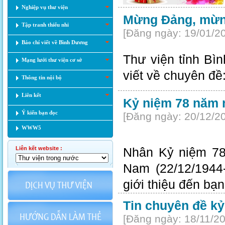
Nghiệp vụ thư viện
Mừng Đảng, mừn
Tập tranh thiếu nhi
[Đăng ngày: 19/01/2
Báo chí viết về Bình Dương
Thư viện tỉnh Bì
Mạng lưới thư viện cơ sở
viết về chuyên
Thông tin nội bộ
Liên kết
Kỷ niệm 78 năm 
Ý kiến bạn đọc
[Đăng ngày: 20/12/2
WWW5
Liên kết website :
Nhân Kỷ niệm 78
Nam (22/12/1944-
giới thiệu đến bạ
Tin chuyên đề kỷ
[Đăng ngày: 18/11/2