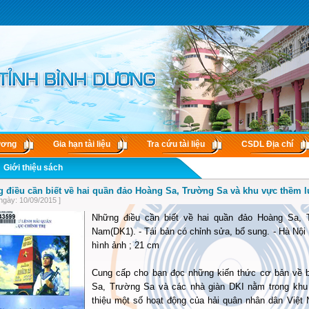
ương
Gia hạn tài liệu
Tra cứu tài liệu
CSDL Ðịa chí
Giới thiệu sách
 điều cần biết về hai quần đảo Hoàng Sa, Trường Sa và khu vực thềm l
ngày: 10/09/2015 ]
Những điều cần biết về hai quần đảo Hoàng Sa, 
Nam(DK1). - Tái bản có chỉnh sửa, bổ sung. - Hà Nội :
hình ảnh ; 21 cm
Cung cấp cho bạn đọc những kiến thức cơ bản về b
Sa, Trường Sa và các nhà giàn DKI nằm trong khu 
thiệu một số hoạt động của hải quân nhân dân Việt