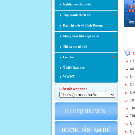
Nghiệp vụ thư viện
Tập tranh thiếu nhi
Báo chí viết về Bình Dương
Mạng lưới thư viện cơ sở
Thông tin nội bộ
Liên kết
Cá
Ý kiến bạn đọc
40
WWW5
Nh
Có
Liên kết website :
CH
70
Th
Tôi
Nh
Ngư