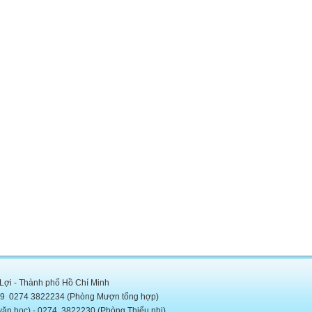
 Lợi - Thành phố Hồ Chí Minh
5889 0274 3822234 (Phòng Mượn tổng hợp)
c) - 0274. 3822230 (Phòng Thiếu nhi)