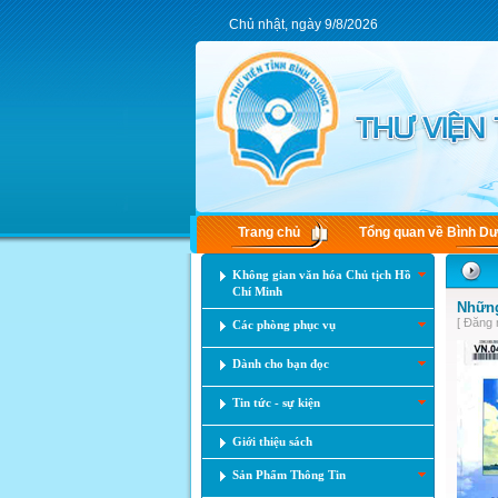
Chủ nhật, ngày 9/8/2026
Trang chủ
Tổng quan về Bình D
Không gian văn hóa Chủ tịch Hồ
Chí Minh
Những
[ Đăng 
Các phòng phục vụ
Dành cho bạn đọc
Tin tức - sự kiện
Giới thiệu sách
Sản Phẩm Thông Tin