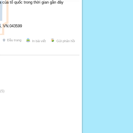
 của tổ quốc trong thời gian gần đây
5, VN.043599
Đầu trang
In bài viết
Gửi phản hồi
15)