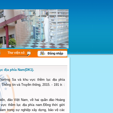
Thư viện số
Đăng nhập
ục địa phía Nam(DK1).
Trường Sa và khu vực thềm lục địa phía
 Thông tin và Truyền thông, 2015. - 191 tr. :
iển, đảo Việt Nam, về hai quần đảo Hoàng
vực thềm lục địa phía nam.Đồng thời giới
 Nam trọng sự nghiệp xây dựng, bảo vệ các