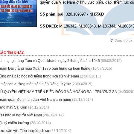
quyền của Việt Nam ở khu vực biển, đảo, thềm lục địa
Số phân loại:
320.109597 / NH556Đ
Số ĐKCB:
M.186342, M.186343, M.186344, M.18634
Quay trở về
CÁC TIN KHÁC
ch mạng tháng Tám và Quốc khánh ngày 2 tháng 9 năm 1945
(05/08/2015)
 năm Đại thắng mùa Xuân 1975 bản hùng ca toàn thắng
(10/07/2015)
ững nhà bác học nổi tiếng trong lịch sử Việt Nam
(23/03/2015)
 một con đường mòn trên biển Đông : Ký sự
(23/03/2015)
Ủ QUYỀN VIỆT NAM TRÊN BIỂN ĐÔNG VÀ HOÀNG SA – TRƯỜNG SA
(04/03/20
 năm quân đội nhân dân Việt Nam anh hùng
(15/12/2014)
ang máy Sài Gòn
(14/12/2014)
 tự hào là người Việt Nam
(28/10/2014)
ật ký chiến trường
(28/10/2014)
ời cận vệ : Tiểu thuyết lịch sử
(28/10/2014)